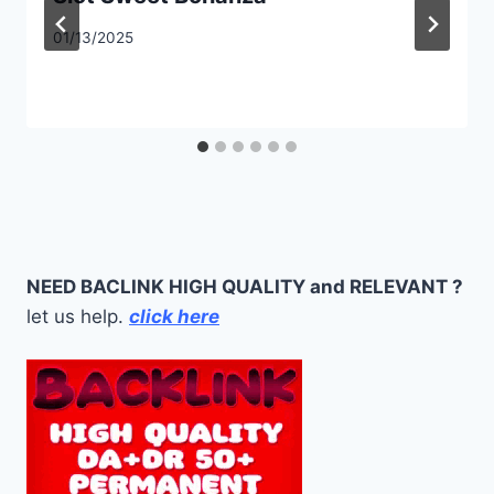
01/13/2025
NEED BACLINK HIGH QUALITY and RELEVANT ?
let us help.
click here