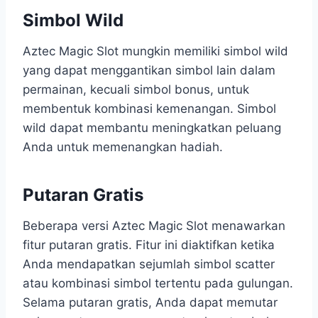
Simbol Wild
Aztec Magic Slot mungkin memiliki simbol wild
yang dapat menggantikan simbol lain dalam
permainan, kecuali simbol bonus, untuk
membentuk kombinasi kemenangan. Simbol
wild dapat membantu meningkatkan peluang
Anda untuk memenangkan hadiah.
Putaran Gratis
Beberapa versi Aztec Magic Slot menawarkan
fitur putaran gratis. Fitur ini diaktifkan ketika
Anda mendapatkan sejumlah simbol scatter
atau kombinasi simbol tertentu pada gulungan.
Selama putaran gratis, Anda dapat memutar