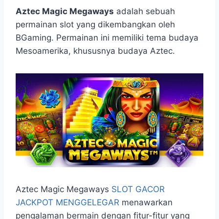
h
a
e
e
k
i
a
c
s
l
y
n
Aztec Magic Megaways
adalah sebuah
t
e
s
e
p
e
permainan slot yang dikembangkan oleh
s
b
e
g
e
BGaming. Permainan ini memiliki tema budaya
A
o
n
r
Mesoamerika, khususnya budaya Aztec.
p
o
g
a
p
k
e
m
r
Aztec Magic Megaways
SLOT GACOR
JACKPOT MENGGELEGAR
menawarkan
pengalaman bermain dengan fitur-fitur yang