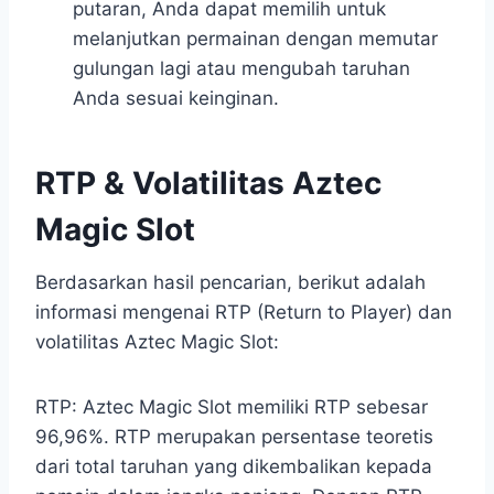
putaran, Anda dapat memilih untuk
melanjutkan permainan dengan memutar
gulungan lagi atau mengubah taruhan
Anda sesuai keinginan.
RTP & Volatilitas Aztec
Magic Slot
Berdasarkan hasil pencarian, berikut adalah
informasi mengenai RTP (Return to Player) dan
volatilitas Aztec Magic Slot:
RTP: Aztec Magic Slot memiliki RTP sebesar
96,96%. RTP merupakan persentase teoretis
dari total taruhan yang dikembalikan kepada