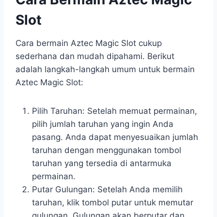
Slot
Cara bermain Aztec Magic Slot cukup
sederhana dan mudah dipahami. Berikut
adalah langkah-langkah umum untuk bermain
Aztec Magic Slot:
Pilih Taruhan: Setelah memuat permainan,
pilih jumlah taruhan yang ingin Anda
pasang. Anda dapat menyesuaikan jumlah
taruhan dengan menggunakan tombol
taruhan yang tersedia di antarmuka
permainan.
Putar Gulungan: Setelah Anda memilih
taruhan, klik tombol putar untuk memutar
gulungan. Gulungan akan berputar dan