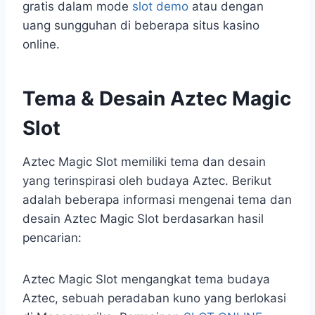
gratis dalam mode
slot demo
atau dengan
uang sungguhan di beberapa situs kasino
online.
Tema & Desain Aztec Magic
Slot
Aztec Magic Slot memiliki tema dan desain
yang terinspirasi oleh budaya Aztec. Berikut
adalah beberapa informasi mengenai tema dan
desain Aztec Magic Slot berdasarkan hasil
pencarian:
Aztec Magic Slot mengangkat tema budaya
Aztec, sebuah peradaban kuno yang berlokasi