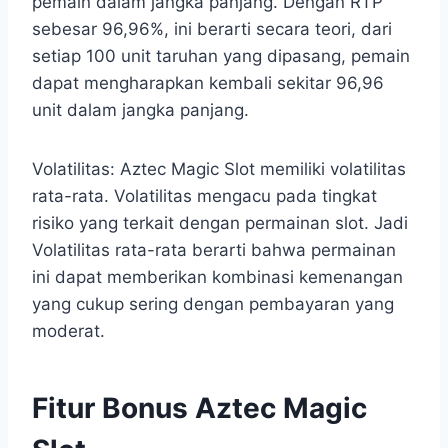
pemain dalam jangka panjang. Dengan RTP
sebesar 96,96%, ini berarti secara teori, dari
setiap 100 unit taruhan yang dipasang, pemain
dapat mengharapkan kembali sekitar 96,96
unit dalam jangka panjang.
Volatilitas: Aztec Magic Slot memiliki volatilitas
rata-rata. Volatilitas mengacu pada tingkat
risiko yang terkait dengan permainan slot. Jadi
Volatilitas rata-rata berarti bahwa permainan
ini dapat memberikan kombinasi kemenangan
yang cukup sering dengan pembayaran yang
moderat.
Fitur Bonus Aztec Magic