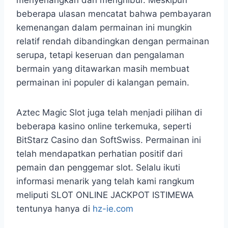
menyenangkan dan menghibur. Meskipun
beberapa ulasan mencatat bahwa pembayaran
kemenangan dalam permainan ini mungkin
relatif rendah dibandingkan dengan permainan
serupa, tetapi keseruan dan pengalaman
bermain yang ditawarkan masih membuat
permainan ini populer di kalangan pemain.
Aztec Magic Slot juga telah menjadi pilihan di
beberapa kasino online terkemuka, seperti
BitStarz Casino dan SoftSwiss. Permainan ini
telah mendapatkan perhatian positif dari
pemain dan penggemar slot. Selalu ikuti
informasi menarik yang telah kami rangkum
meliputi SLOT ONLINE JACKPOT ISTIMEWA
tentunya hanya di
hz-ie.com