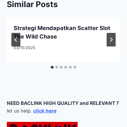
Similar Posts
Strategi Mendapatkan Scatter Slot
The Wild Chase
03/10/2025
NEED BACLINK HIGH QUALITY and RELEVANT ?
let us help.
click here