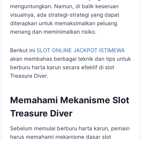
menguntungkan. Namun, di balik keseruan
visualnya, ada strategi-strategi yang dapat
diterapkan untuk memaksimalkan peluang
menang dan meminimalkan risiko.
Berikut ini
SLOT ONLINE JACKPOT ISTIMEWA
akan membahas berbagai teknik dan tips untuk
berburu harta karun secara efektif di slot
Treasure Diver.
Memahami Mekanisme Slot
Treasure Diver
Sebelum memulai berburu harta karun, pemain
harus memahami mekanisme dasar slot