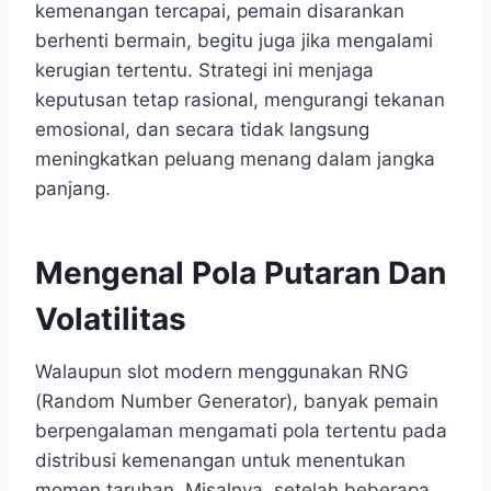
kemenangan tercapai, pemain disarankan
berhenti bermain, begitu juga jika mengalami
kerugian tertentu. Strategi ini menjaga
keputusan tetap rasional, mengurangi tekanan
emosional, dan secara tidak langsung
meningkatkan peluang menang dalam jangka
panjang.
Mengenal Pola Putaran Dan
Volatilitas
Walaupun slot modern menggunakan RNG
(Random Number Generator), banyak pemain
berpengalaman mengamati pola tertentu pada
distribusi kemenangan untuk menentukan
momen taruhan. Misalnya, setelah beberapa