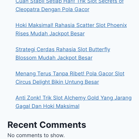
Cuan Stabil Setiap Hari! Trik Slot Secrets of
Cleopatra Dengan Pola Gacor
Hoki Maksimal! Rahasia Scatter Slot Phoenix
Rises Mudah Jackpot Besar
Strategi Cerdas Rahasia Slot Butterfly
Blossom Mudah Jackpot Besar
Menang Terus Tanpa Ribet! Pola Gacor Slot
Circus Delight Bikin Untung Besar
Anti Zonk! Trik Slot Alchemy Gold Yang Jarang
Gagal Dan Hoki Maksimal
Recent Comments
No comments to show.