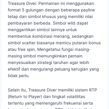
Treasure Diver. Permainan ini menggunakan
format 5 gulungan dengan beberapa payline
tetap dan simbol khusus yang memiliki nilai
pembayaran berbeda. Simbol wild dapat
menggantikan simbol lainnya untuk
membentuk kombinasi menang, sedangkan
simbol scatter biasanya memicu putaran bonus
atau free spin. Mengetahui fungsi masing-
masing simbol memungkinkan pemain
menyesuaikan strategi taruhan agar lebih
efektif dan mengurangi peluang kerugian yang
tidak perlu.
Selain itu, Treasure Diver memiliki sistem RTP
(Return to Player) dan tingkat volatilitas
tertentu yang memengaruhi frekuensi serta