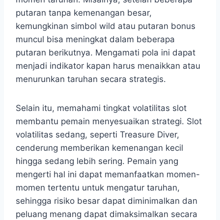
putaran tanpa kemenangan besar,
kemungkinan simbol wild atau putaran bonus
muncul bisa meningkat dalam beberapa
putaran berikutnya. Mengamati pola ini dapat
menjadi indikator kapan harus menaikkan atau
menurunkan taruhan secara strategis.
Selain itu, memahami tingkat volatilitas slot
membantu pemain menyesuaikan strategi. Slot
volatilitas sedang, seperti Treasure Diver,
cenderung memberikan kemenangan kecil
hingga sedang lebih sering. Pemain yang
mengerti hal ini dapat memanfaatkan momen-
momen tertentu untuk mengatur taruhan,
sehingga risiko besar dapat diminimalkan dan
peluang menang dapat dimaksimalkan secara