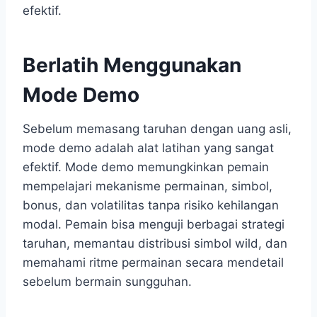
efektif.
Berlatih Menggunakan
Mode Demo
Sebelum memasang taruhan dengan uang asli,
mode demo adalah alat latihan yang sangat
efektif. Mode demo memungkinkan pemain
mempelajari mekanisme permainan, simbol,
bonus, dan volatilitas tanpa risiko kehilangan
modal. Pemain bisa menguji berbagai strategi
taruhan, memantau distribusi simbol wild, dan
memahami ritme permainan secara mendetail
sebelum bermain sungguhan.