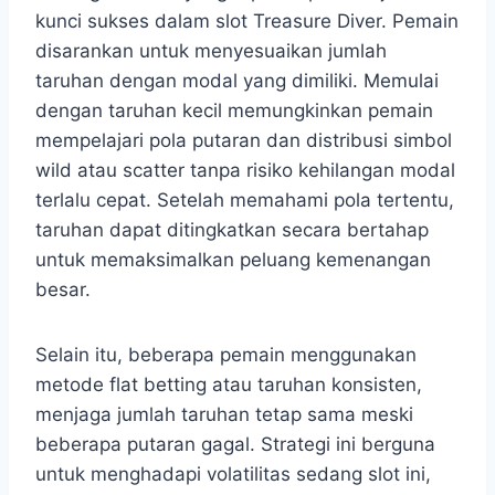
kunci sukses dalam slot Treasure Diver. Pemain
disarankan untuk menyesuaikan jumlah
taruhan dengan modal yang dimiliki. Memulai
dengan taruhan kecil memungkinkan pemain
mempelajari pola putaran dan distribusi simbol
wild atau scatter tanpa risiko kehilangan modal
terlalu cepat. Setelah memahami pola tertentu,
taruhan dapat ditingkatkan secara bertahap
untuk memaksimalkan peluang kemenangan
besar.
Selain itu, beberapa pemain menggunakan
metode flat betting atau taruhan konsisten,
menjaga jumlah taruhan tetap sama meski
beberapa putaran gagal. Strategi ini berguna
untuk menghadapi volatilitas sedang slot ini,