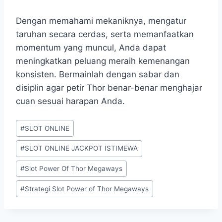
Dengan memahami mekaniknya, mengatur
taruhan secara cerdas, serta memanfaatkan
momentum yang muncul, Anda dapat
meningkatkan peluang meraih kemenangan
konsisten. Bermainlah dengan sabar dan
disiplin agar petir Thor benar-benar menghajar
cuan sesuai harapan Anda.
Post
#
SLOT ONLINE
Tags:
#
SLOT ONLINE JACKPOT ISTIMEWA
#
Slot Power Of Thor Megaways
#
Strategi Slot Power of Thor Megaways