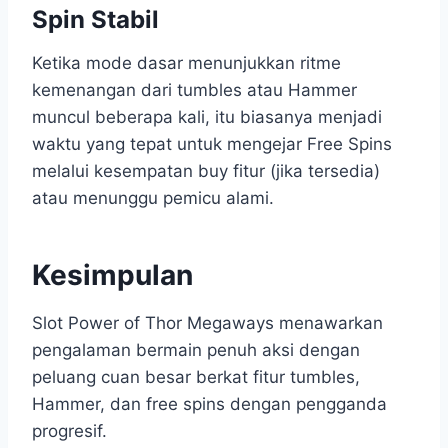
Spin Stabil
Ketika mode dasar menunjukkan ritme
kemenangan dari tumbles atau Hammer
muncul beberapa kali, itu biasanya menjadi
waktu yang tepat untuk mengejar Free Spins
melalui kesempatan buy fitur (jika tersedia)
atau menunggu pemicu alami.
Kesimpulan
Slot Power of Thor Megaways menawarkan
pengalaman bermain penuh aksi dengan
peluang cuan besar berkat fitur tumbles,
Hammer, dan free spins dengan pengganda
progresif.