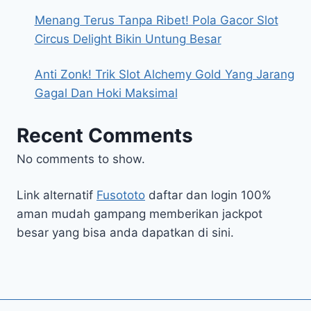
Menang Terus Tanpa Ribet! Pola Gacor Slot
Circus Delight Bikin Untung Besar
Anti Zonk! Trik Slot Alchemy Gold Yang Jarang
Gagal Dan Hoki Maksimal
Recent Comments
No comments to show.
Link alternatif
Fusototo
daftar dan login 100%
aman mudah gampang memberikan jackpot
besar yang bisa anda dapatkan di sini.