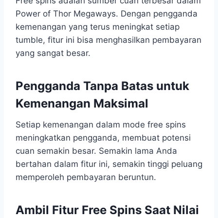
Free spins adalah sumber cuan terbesar dalam
Power of Thor Megaways. Dengan pengganda
kemenangan yang terus meningkat setiap
tumble, fitur ini bisa menghasilkan pembayaran
yang sangat besar.
Pengganda Tanpa Batas untuk
Kemenangan Maksimal
Setiap kemenangan dalam mode free spins
meningkatkan pengganda, membuat potensi
cuan semakin besar. Semakin lama Anda
bertahan dalam fitur ini, semakin tinggi peluang
memperoleh pembayaran beruntun.
Ambil Fitur Free Spins Saat Nilai