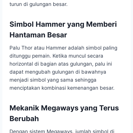
turun di gulungan besar.
Simbol Hammer yang Memberi
Hantaman Besar
Palu Thor atau Hammer adalah simbol paling
ditunggu pemain. Ketika muncul secara
horizontal di bagian atas gulungan, palu ini
dapat mengubah gulungan di bawahnya
menjadi simbol yang sama sehingga
menciptakan kombinasi kemenangan besar.
Mekanik Megaways yang Terus
Berubah
Dengan sistem Megaways, jumlah simbol di