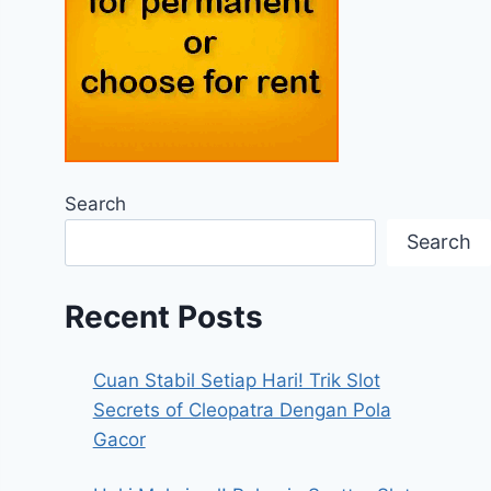
Search
Search
Recent Posts
Cuan Stabil Setiap Hari! Trik Slot
Secrets of Cleopatra Dengan Pola
Gacor