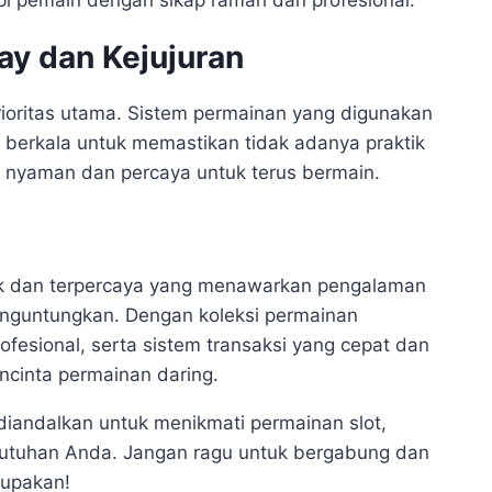
ay dan Kejujuran
ioritas utama. Sistem permainan yang digunakan
ra berkala untuk memastikan tidak adanya praktik
 nyaman dan percaya untuk terus bermain.
baik dan terpercaya yang menawarkan pengalaman
guntungkan. Dengan koleksi permainan
rofesional, serta sistem transaksi yang cepat dan
encinta permainan daring.
 diandalkan untuk menikmati permainan slot,
butuhan Anda. Jangan ragu untuk bergabung dan
lupakan!