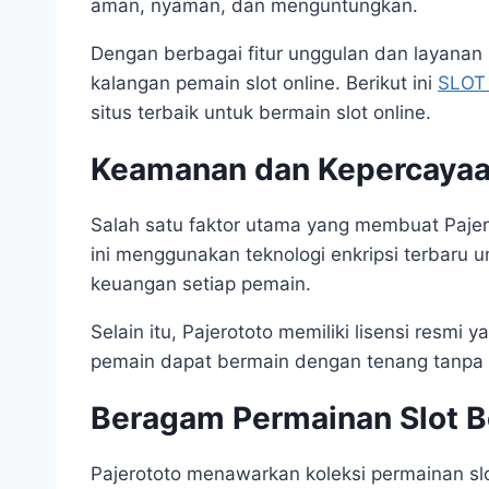
aman, nyaman, dan menguntungkan.
Dengan berbagai fitur unggulan dan layanan p
kalangan pemain slot online. Berikut ini
SLOT
situs terbaik untuk bermain slot online.
Keamanan dan Kepercaya
Salah satu faktor utama yang membuat Pajer
ini menggunakan teknologi enkripsi terbaru u
keuangan setiap pemain.
Selain itu, Pajerototo memiliki lisensi resm
pemain dapat bermain dengan tenang tanpa k
Beragam Permainan Slot Be
Pajerototo menawarkan koleksi permainan sl