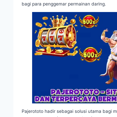
bagi para penggemar permainan daring.
Pajerototo hadir sebagai solusi utama bagi