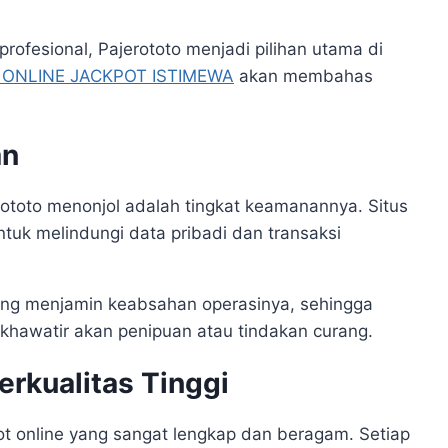
rofesional, Pajerototo menjadi pilihan utama di
 ONLINE JACKPOT ISTIMEWA
akan membahas
an
ototo menonjol adalah tingkat keamanannya. Situs
ntuk melindungi data pribadi dan transaksi
i yang menjamin keabsahan operasinya, sehingga
hawatir akan penipuan atau tindakan curang.
rkualitas Tinggi
ot online yang sangat lengkap dan beragam. Setiap