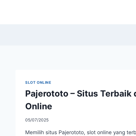
Skip
to
content
SLOT ONLINE
Pajerototo – Situs Terbaik
Online
05/07/2025
Memilih situs Pajerototo, slot online yang t