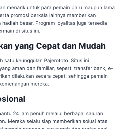
ran menarik untuk para pemain baru maupun lama.
serta promosi berkala lainnya memberikan
adiah besar. Program loyalitas juga tersedia
main di situs ini.
ikan yang Cepat dan Mudah
satu keunggulan Pajerototo. Situs ini
g aman dan familiar, seperti transfer bank, e-
arikan dilakukan secara cepat, sehingga pemain
i kemenangan mereka.
esional
antu 24 jam penuh melalui berbagai saluran
pon. Mereka selalu siap memberikan solusi atas
pi pemain dengan sikap ramah dan profesional.