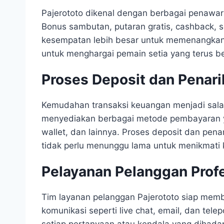
Pajerototo dikenal dengan berbagai penawa
Bonus sambutan, putaran gratis, cashback, 
kesempatan lebih besar untuk memenangkan h
untuk menghargai pemain setia yang terus ber
Proses Deposit dan Penar
Kemudahan transaksi keuangan menjadi salah 
menyediakan berbagai metode pembayaran yan
wallet, dan lainnya. Proses deposit dan pen
tidak perlu menunggu lama untuk menikmat
Pelayanan Pelanggan Prof
Tim layanan pelanggan Pajerototo siap memb
komunikasi seperti live chat, email, dan tele
setiap pertanyaan atau kendala yang dihada