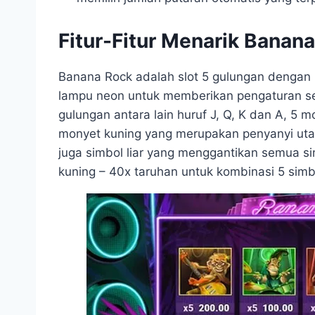
Fitur-Fitur Menarik Banan
Banana Rock adalah slot 5 gulungan dengan 1
lampu neon untuk memberikan pengaturan se
gulungan antara lain huruf J, Q, K dan A, 5
monyet kuning yang merupakan penyanyi uta
juga simbol liar yang menggantikan semua 
kuning – 40x taruhan untuk kombinasi 5 simb