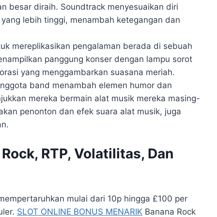
an besar diraih. Soundtrack menyesuaikan diri
 yang lebih tinggi, menambah ketegangan dan
uk mereplikasikan pengalaman berada di sebuah
menampilkan panggung konser dengan lampu sorot
ekorasi yang menggambarkan suasana meriah.
 anggota band menambah elemen humor dan
jukkan mereka bermain alat musik mereka masing-
akan penonton dan efek suara alat musik, juga
n.
ock, RTP, Volatilitas, Dan
empertaruhkan mulai dari 10p hingga £100 per
uler.
SLOT ONLINE BONUS MENARIK
Banana Rock