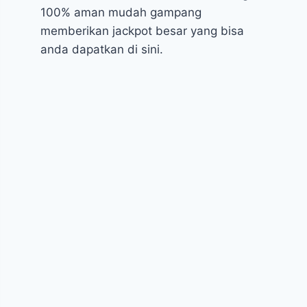
100% aman mudah gampang
memberikan jackpot besar yang bisa
anda dapatkan di sini.