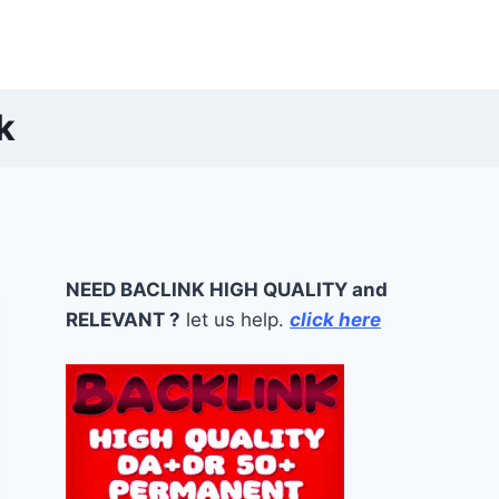
k
NEED BACLINK HIGH QUALITY and
RELEVANT ?
let us help.
click here