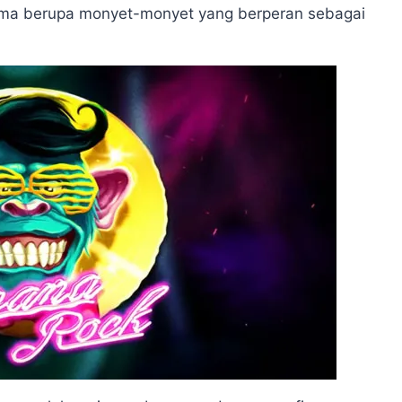
ama berupa monyet-monyet yang berperan sebagai