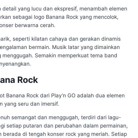
 detail yang lucu dan ekspresif, menambah elemen
rkan sebagai logo Banana Rock yang mencolok,
 konser berwarna cerah.
arik, seperti kilatan cahaya dan gerakan dinamis
ngalaman bermain. Musik latar yang dimainkan
ng menggugah. Semakin memperkuat tema band
enyenangkan.
nana Rock
ot Banana Rock dari Play’n GO adalah dua elemen
yang seru dan imersif.
penuh semangat dan menggugah, terdiri dari lagu-
ngi setiap putaran dan perubahan dalam permainan,
 berada di tengah konser rock yang meriah. Setiap