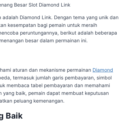
n adalah Diamond Link. Dengan tema yang unik dan
kan kesempatan bagi pemain untuk meraih
mencoba peruntungannya, berikut adalah beberapa
enangan besar dalam permainan ini.
ahami aturan dan mekanisme permainan
Diamond
erbeda, termasuk jumlah garis pembayaran, simbol
untuk membaca tabel pembayaran dan memahami
 yang baik, pemain dapat membuat keputusan
katkan peluang kemenangan.
 Baik