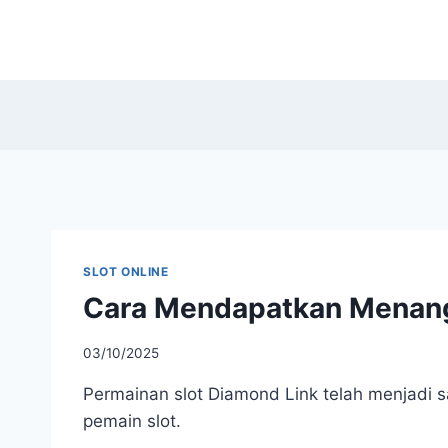
Skip
to
content
SLOT ONLINE
Cara Mendapatkan Menang
03/10/2025
Permainan slot Diamond Link telah menjadi s
pemain slot.