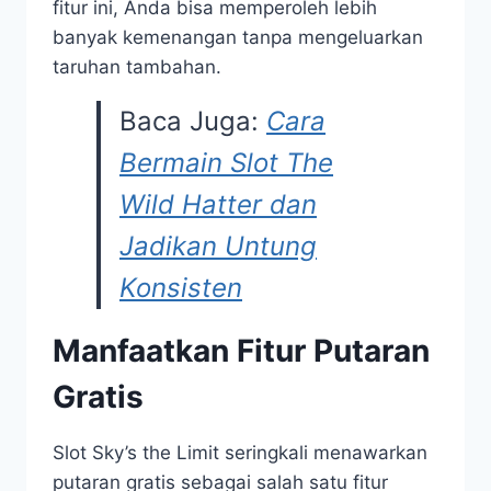
fitur ini, Anda bisa memperoleh lebih
banyak kemenangan tanpa mengeluarkan
taruhan tambahan.
Baca Juga:
Cara
Bermain Slot The
Wild Hatter dan
Jadikan Untung
Konsisten
Manfaatkan Fitur Putaran
Gratis
Slot Sky’s the Limit seringkali menawarkan
putaran gratis sebagai salah satu fitur