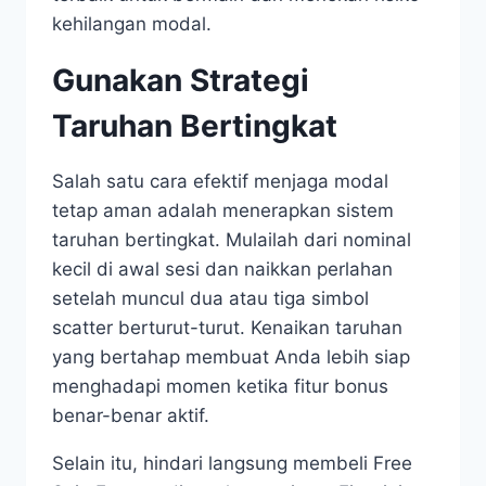
kehilangan modal.
Gunakan Strategi
Taruhan Bertingkat
Salah satu cara efektif menjaga modal
tetap aman adalah menerapkan sistem
taruhan bertingkat. Mulailah dari nominal
kecil di awal sesi dan naikkan perlahan
setelah muncul dua atau tiga simbol
scatter berturut-turut. Kenaikan taruhan
yang bertahap membuat Anda lebih siap
menghadapi momen ketika fitur bonus
benar-benar aktif.
Selain itu, hindari langsung membeli Free