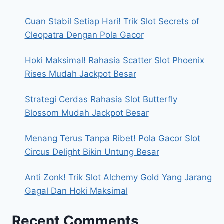
Cuan Stabil Setiap Hari! Trik Slot Secrets of
Cleopatra Dengan Pola Gacor
Hoki Maksimal! Rahasia Scatter Slot Phoenix
Rises Mudah Jackpot Besar
Strategi Cerdas Rahasia Slot Butterfly
Blossom Mudah Jackpot Besar
Menang Terus Tanpa Ribet! Pola Gacor Slot
Circus Delight Bikin Untung Besar
Anti Zonk! Trik Slot Alchemy Gold Yang Jarang
Gagal Dan Hoki Maksimal
Recent Comments