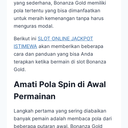
yang sederhana, Bonanza Gold memiliki
pola tertentu yang bisa dimanfaatkan
untuk meraih kemenangan tanpa harus
menguras modal.
Berikut ini
SLOT ONLINE JACKPOT
ISTIMEWA
akan memberikan beberapa
cara dan panduan yang bisa Anda
terapkan ketika bermain di slot Bonanza
Gold.
Amati Pola Spin di Awal
Permainan
Langkah pertama yang sering diabaikan
banyak pemain adalah membaca pola dari
beberapa putaran awal. Bonanza Gold