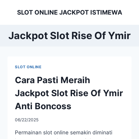
Skip
SLOT ONLINE JACKPOT ISTIMEWA
to
content
Jackpot Slot Rise Of Ymir
SLOT ONLINE
Cara Pasti Meraih
Jackpot Slot Rise Of Ymir
Anti Boncoss
06/22/2025
Permainan slot online semakin diminati