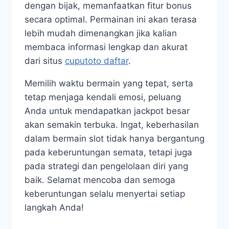
dengan bijak, memanfaatkan fitur bonus
secara optimal. Permainan ini akan terasa
lebih mudah dimenangkan jika kalian
membaca informasi lengkap dan akurat
dari situs
cuputoto daftar
.
Memilih waktu bermain yang tepat, serta
tetap menjaga kendali emosi, peluang
Anda untuk mendapatkan jackpot besar
akan semakin terbuka. Ingat, keberhasilan
dalam bermain slot tidak hanya bergantung
pada keberuntungan semata, tetapi juga
pada strategi dan pengelolaan diri yang
baik. Selamat mencoba dan semoga
keberuntungan selalu menyertai setiap
langkah Anda!