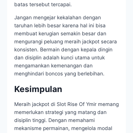
batas tersebut tercapai.
Jangan mengejar kekalahan dengan
taruhan lebih besar karena hal ini bisa
membuat kerugian semakin besar dan
mengurangi peluang meraih jackpot secara
konsisten. Bermain dengan kepala dingin
dan disiplin adalah kunci utama untuk
mengamankan kemenangan dan
menghindari boncos yang berlebihan.
Kesimpulan
Meraih jackpot di Slot Rise Of Ymir memang
memerlukan strategi yang matang dan
disiplin tinggi. Dengan memahami
mekanisme permainan, mengelola modal