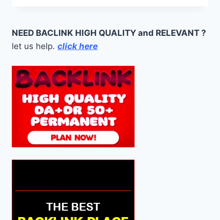
NEED BACLINK HIGH QUALITY and RELEVANT ?
let us help.
click here