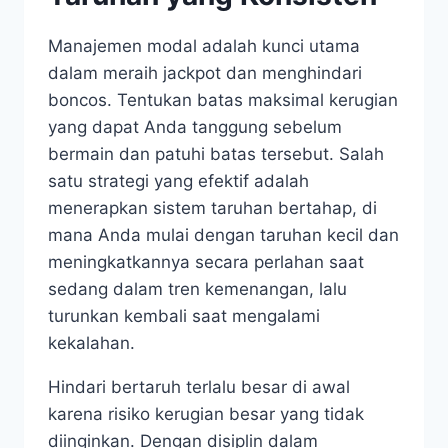
Manajemen modal adalah kunci utama
dalam meraih jackpot dan menghindari
boncos. Tentukan batas maksimal kerugian
yang dapat Anda tanggung sebelum
bermain dan patuhi batas tersebut. Salah
satu strategi yang efektif adalah
menerapkan sistem taruhan bertahap, di
mana Anda mulai dengan taruhan kecil dan
meningkatkannya secara perlahan saat
sedang dalam tren kemenangan, lalu
turunkan kembali saat mengalami
kekalahan.
Hindari bertaruh terlalu besar di awal
karena risiko kerugian besar yang tidak
diinginkan. Dengan disiplin dalam