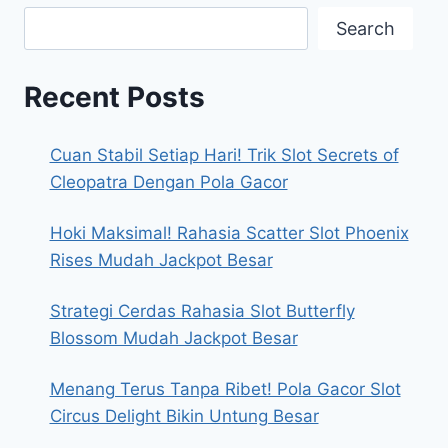
Search
Recent Posts
Cuan Stabil Setiap Hari! Trik Slot Secrets of
Cleopatra Dengan Pola Gacor
Hoki Maksimal! Rahasia Scatter Slot Phoenix
Rises Mudah Jackpot Besar
Strategi Cerdas Rahasia Slot Butterfly
Blossom Mudah Jackpot Besar
Menang Terus Tanpa Ribet! Pola Gacor Slot
Circus Delight Bikin Untung Besar