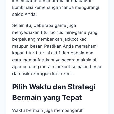
kesempatan besar untuk mendapatkan
kombinasi kemenangan tanpa mengurangi
saldo Anda.
Selain itu, beberapa game juga
menyediakan fitur bonus mini-game yang
berpeluang memberikan jackpot kecil
maupun besar. Pastikan Anda memahami
kapan fitur-fitur ini aktif dan bagaimana
cara memanfaatkannya secara maksimal
agar peluang meraih jackpot semakin besar
dan risiko kerugian lebih kecil.
Pilih Waktu dan Strategi
Bermain yang Tepat
Waktu bermain juga mempengaruhi