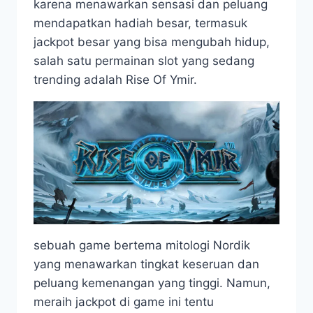
karena menawarkan sensasi dan peluang
mendapatkan hadiah besar, termasuk
jackpot besar yang bisa mengubah hidup,
salah satu permainan slot yang sedang
trending adalah Rise Of Ymir.
sebuah game bertema mitologi Nordik
yang menawarkan tingkat keseruan dan
peluang kemenangan yang tinggi. Namun,
meraih jackpot di game ini tentu