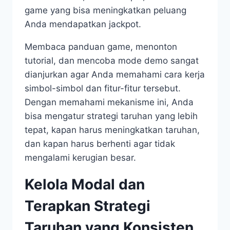
game yang bisa meningkatkan peluang
Anda mendapatkan jackpot.
Membaca panduan game, menonton
tutorial, dan mencoba mode demo sangat
dianjurkan agar Anda memahami cara kerja
simbol-simbol dan fitur-fitur tersebut.
Dengan memahami mekanisme ini, Anda
bisa mengatur strategi taruhan yang lebih
tepat, kapan harus meningkatkan taruhan,
dan kapan harus berhenti agar tidak
mengalami kerugian besar.
Kelola Modal dan
Terapkan Strategi
Taruhan yang Konsisten