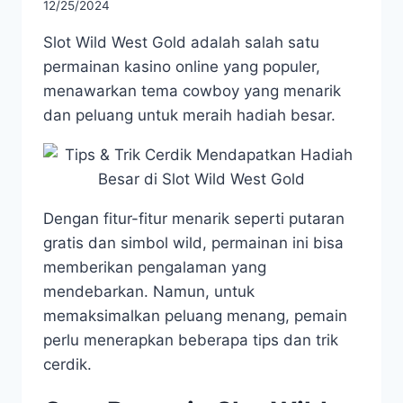
12/25/2024
Slot Wild West Gold adalah salah satu
permainan kasino online yang populer,
menawarkan tema cowboy yang menarik
dan peluang untuk meraih hadiah besar.
Dengan fitur-fitur menarik seperti putaran
gratis dan simbol wild, permainan ini bisa
memberikan pengalaman yang
mendebarkan. Namun, untuk
memaksimalkan peluang menang, pemain
perlu menerapkan beberapa tips dan trik
cerdik.