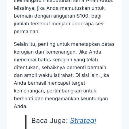
memengaruhi kebutuhan sehari-hari Anda.
Misalnya, jika Anda memutuskan untuk
bermain dengan anggaran $100, bagi
jumlah tersebut menjadi beberapa sesi
permainan.
Selain itu, penting untuk menetapkan batas
kerugian dan kemenangan. Jika Anda
mencapai batas kerugian yang telah
ditentukan, sebaiknya berhenti bermain
dan ambil waktu istirahat. Di sisi lain, jika
Anda berhasil mencapai target
kemenangan, pertimbangkan untuk
berhenti dan mengamankan keuntungan
Anda.
Baca Juga:
Strategi