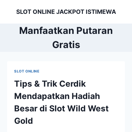
Skip
SLOT ONLINE JACKPOT ISTIMEWA
to
content
Manfaatkan Putaran
Gratis
SLOT ONLINE
Tips & Trik Cerdik
Mendapatkan Hadiah
Besar di Slot Wild West
Gold