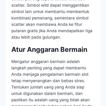
scatter. Simbol wild dapat menggantikan
simbol lain untuk membantu membentuk
kombinasi pemenang, sementara simbol
scatter akan membawa Anda ke fitur
putaran gratis jika Anda mendapatkan tiga
atau lebih pada gulungan.
Atur Anggaran Bermain
Mengatur anggaran bermain adalah
langkah penting yang dapat membantu
Anda menjaga pengalaman bermain slot
tetap menyenangkan dan bebas stres.
Tentukan jumlah uang yang Anda siap
untuk digunakan dalam bermain, dan
pastikan itu adalah uang yang tidak akan