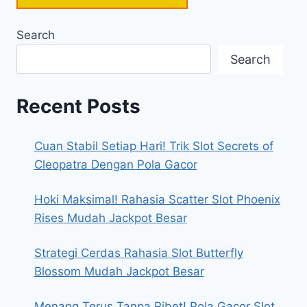
Search
Search
Recent Posts
Cuan Stabil Setiap Hari! Trik Slot Secrets of
Cleopatra Dengan Pola Gacor
Hoki Maksimal! Rahasia Scatter Slot Phoenix
Rises Mudah Jackpot Besar
Strategi Cerdas Rahasia Slot Butterfly
Blossom Mudah Jackpot Besar
Menang Terus Tanpa Ribet! Pola Gacor Slot