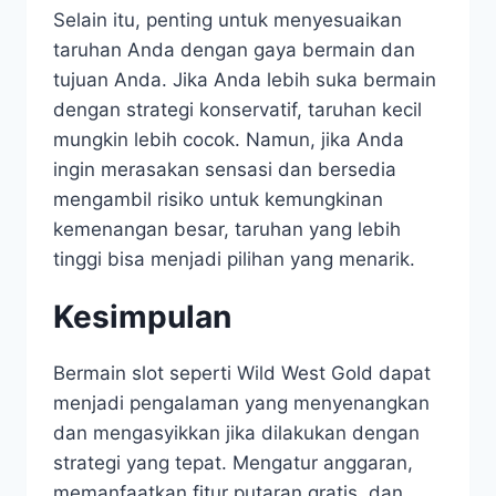
Selain itu, penting untuk menyesuaikan
taruhan Anda dengan gaya bermain dan
tujuan Anda. Jika Anda lebih suka bermain
dengan strategi konservatif, taruhan kecil
mungkin lebih cocok. Namun, jika Anda
ingin merasakan sensasi dan bersedia
mengambil risiko untuk kemungkinan
kemenangan besar, taruhan yang lebih
tinggi bisa menjadi pilihan yang menarik.
Kesimpulan
Bermain slot seperti Wild West Gold dapat
menjadi pengalaman yang menyenangkan
dan mengasyikkan jika dilakukan dengan
strategi yang tepat. Mengatur anggaran,
memanfaatkan fitur putaran gratis, dan