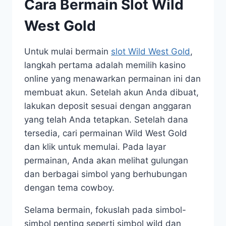
Cara Bermain Slot Wild
West Gold
Untuk mulai bermain
slot Wild West Gold
,
langkah pertama adalah memilih kasino
online yang menawarkan permainan ini dan
membuat akun. Setelah akun Anda dibuat,
lakukan deposit sesuai dengan anggaran
yang telah Anda tetapkan. Setelah dana
tersedia, cari permainan Wild West Gold
dan klik untuk memulai. Pada layar
permainan, Anda akan melihat gulungan
dan berbagai simbol yang berhubungan
dengan tema cowboy.
Selama bermain, fokuslah pada simbol-
simbol penting seperti simbol wild dan