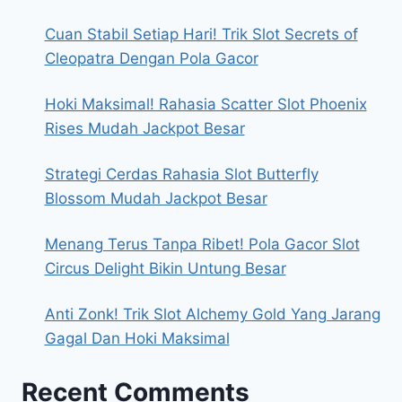
Cuan Stabil Setiap Hari! Trik Slot Secrets of
Cleopatra Dengan Pola Gacor
Hoki Maksimal! Rahasia Scatter Slot Phoenix
Rises Mudah Jackpot Besar
Strategi Cerdas Rahasia Slot Butterfly
Blossom Mudah Jackpot Besar
Menang Terus Tanpa Ribet! Pola Gacor Slot
Circus Delight Bikin Untung Besar
Anti Zonk! Trik Slot Alchemy Gold Yang Jarang
Gagal Dan Hoki Maksimal
Recent Comments