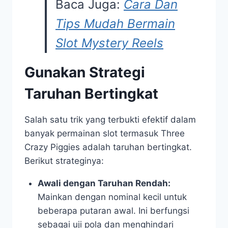
Baca Juga:
Cara Dan
Tips Mudah Bermain
Slot Mystery Reels
Gunakan Strategi
Taruhan Bertingkat
Salah satu trik yang terbukti efektif dalam
banyak permainan slot termasuk Three
Crazy Piggies adalah taruhan bertingkat.
Berikut strateginya:
Awali dengan Taruhan Rendah:
Mainkan dengan nominal kecil untuk
beberapa putaran awal. Ini berfungsi
sebagai uji pola dan menghindari