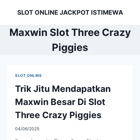
Skip
SLOT ONLINE JACKPOT ISTIMEWA
to
content
Maxwin Slot Three Crazy
Piggies
SLOT ONLINE
Trik Jitu Mendapatkan
Maxwin Besar Di Slot
Three Crazy Piggies
04/06/2025