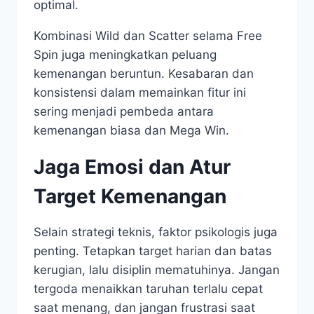
optimal.
Kombinasi Wild dan Scatter selama Free
Spin juga meningkatkan peluang
kemenangan beruntun. Kesabaran dan
konsistensi dalam memainkan fitur ini
sering menjadi pembeda antara
kemenangan biasa dan Mega Win.
Jaga Emosi dan Atur
Target Kemenangan
Selain strategi teknis, faktor psikologis juga
penting. Tetapkan target harian dan batas
kerugian, lalu disiplin mematuhinya. Jangan
tergoda menaikkan taruhan terlalu cepat
saat menang, dan jangan frustrasi saat