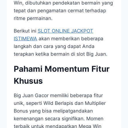
Win, dibutuhkan pendekatan bermain yang
tepat dan pengamatan cermat terhadap
ritme permainan.
Berikut ini
SLOT ONLINE JACKPOT
ISTIMEWA
akan memberikan beberapa
langkah dan cara yang dapat Anda
terapkan ketika bermain di slot Big Juan.
Pahami Momentum Fitur
Khusus
Big Juan Gacor memiliki beberapa fitur
unik, seperti Wild Berlapis dan Multiplier
Bonus yang bisa melipatgandakan
kemenangan secara signifikan. Momen
terbaik untuk mendapatkan Mega Win