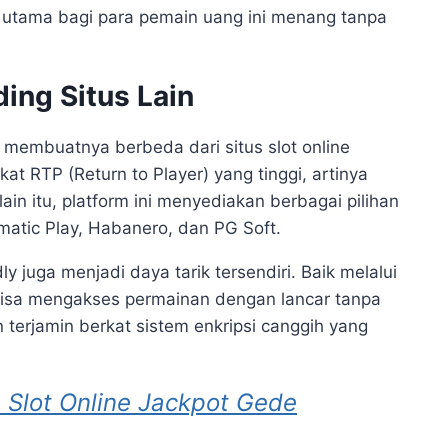
n utama bagi para pemain uang ini menang tanpa
ing Situs Lain
 membuatnya berbeda dari situs slot online
gkat RTP (Return to Player) yang tinggi, artinya
in itu, platform ini menyediakan berbagai pilihan
matic Play, Habanero, dan PG Soft.
ly juga menjadi daya tarik tersendiri. Baik melalui
isa mengakses permainan dengan lancar tanpa
terjamin berkat sistem enkripsi canggih yang
 Slot Online Jackpot Gede