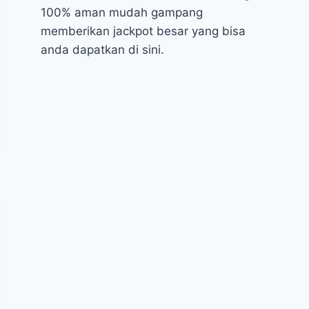
100% aman mudah gampang
memberikan jackpot besar yang bisa
anda dapatkan di sini.