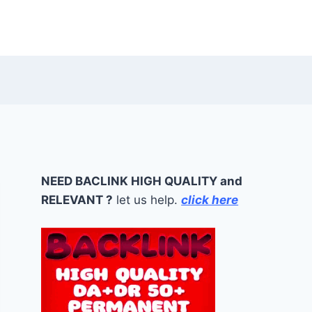
NEED BACLINK HIGH QUALITY and
RELEVANT ?
let us help.
click here