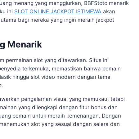
luang menang yang menggiurkan, BBFStoto menarik
ku ini
SLOT ONLINE JACKPOT ISTIMEWA
akan
 utama bagi mereka yang ingin meraih jackpot
g Menarik
 permainan slot yang ditawarkan. Situs ini
 penyedia terkemuka, memastikan bahwa pemain
 klasik hingga slot video modern dengan tema
o.
nawarkan pengalaman visual yang memukau, tetapi
mainan yang dilengkapi dengan fitur bonus dan
eluang pemain untuk meraih kemenangan. Dengan
 menemukan slot yang sesuai dengan selera dan