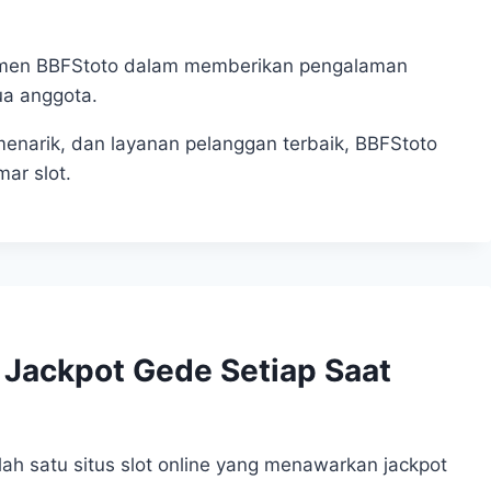
itmen BBFStoto dalam memberikan pengalaman
ua anggota.
narik, dan layanan pelanggan terbaik, BBFStoto
ar slot.
e Jackpot Gede Setiap Saat
lah satu situs slot online yang menawarkan jackpot