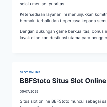
selalu menjadi prioritas.
Ketersediaan layanan ini menunjukkan kom
bermain terbaik dan terpercaya kepada sem
Dengan dukungan game berkualitas, bonus me
layak dijadikan destinasi utama para penggem
SLOT ONLINE
BBFStoto Situs Slot Onlin
05/07/2025
Situs slot online BBFStoto muncul sebagai sa