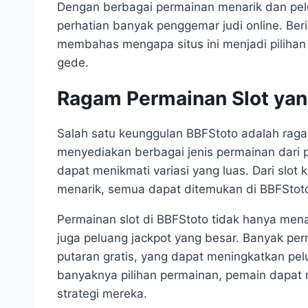
Dengan berbagai permainan menarik dan pe
perhatian banyak penggemar judi online. Beri
membahas mengapa situs ini menjadi pilihan
gede.
Ragam Permainan Slot yan
Salah satu keunggulan BBFStoto adalah ragam
menyediakan berbagai jenis permainan dari
dapat menikmati variasi yang luas. Dari slot
menarik, semua dapat ditemukan di BBFStot
Permainan slot di BBFStoto tidak hanya me
juga peluang jackpot yang besar. Banyak per
putaran gratis, yang dapat meningkatkan p
banyaknya pilihan permainan, pemain dapat
strategi mereka.