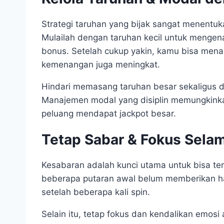
Strategi taruhan yang bijak sangat menentu
Mulailah dengan taruhan kecil untuk mengenal
bonus. Setelah cukup yakin, kamu bisa mena
kemenangan juga meningkat.
Hindari memasang taruhan besar sekaligus di 
Manajemen modal yang disiplin memungkink
peluang mendapat jackpot besar.
Tetap Sabar & Fokus Sela
Kesabaran adalah kunci utama untuk bisa ter
beberapa putaran awal belum memberikan has
setelah beberapa kali spin.
Selain itu, tetap fokus dan kendalikan emosi