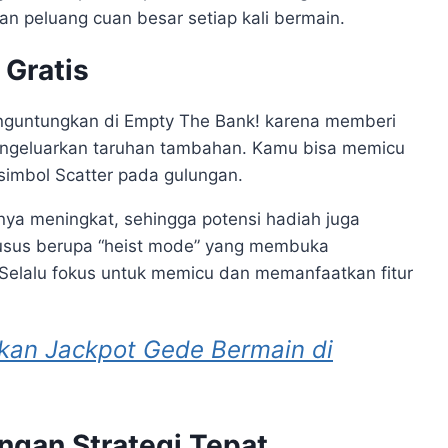
kan peluang cuan besar setiap kali bermain.
 Gratis
menguntungkan di Empty The Bank! karena memberi
geluarkan taruhan tambahan. Kamu bisa memicu
 simbol Scatter pada gulungan.
nya meningkat, sehingga potensi hadiah juga
khusus berupa “heist mode” yang membuka
Selalu fokus untuk memicu dan memanfaatkan fitur
tkan Jackpot Gede Bermain di
ngan Strategi Tepat