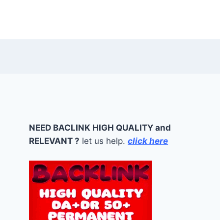
NEED BACLINK HIGH QUALITY and
RELEVANT ?
let us help.
click here