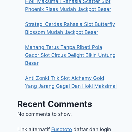
Hoki Maksimal! Rahasia Scatter Slot
Phoenix Rises Mudah Jackpot Besar
Strategi Cerdas Rahasia Slot Butterfly
Blossom Mudah Jackpot Besar
Menang Terus Tanpa Ribet! Pola
Gacor Slot Circus Delight Bikin Untung
Besar
Anti Zonk! Trik Slot Alchemy Gold
Yang Jarang Gagal Dan Hoki Maksimal
Recent Comments
No comments to show.
Link alternatif
Fusototo
daftar dan login