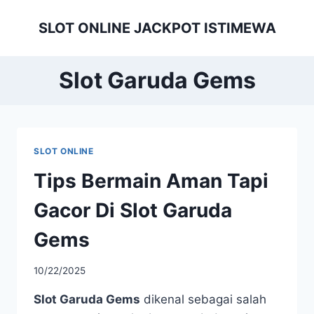
Skip
SLOT ONLINE JACKPOT ISTIMEWA
to
content
Slot Garuda Gems
SLOT ONLINE
Tips Bermain Aman Tapi
Gacor Di Slot Garuda
Gems
10/22/2025
Slot Garuda Gems
dikenal sebagai salah