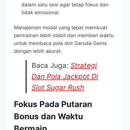
dalam satu sesi agar tetap fokus dan
tidak emosional.
Manajemen modal yang tepat membuat
permainan lebih stabil dan memberi waktu
untuk membaca pola slot Garuda Gems
dengan lebih akurat.
Baca Juga:
Strategi
Dan Pola Jackpot Di
Slot Sugar Rush
Fokus Pada Putaran
Bonus dan Waktu
Bermain