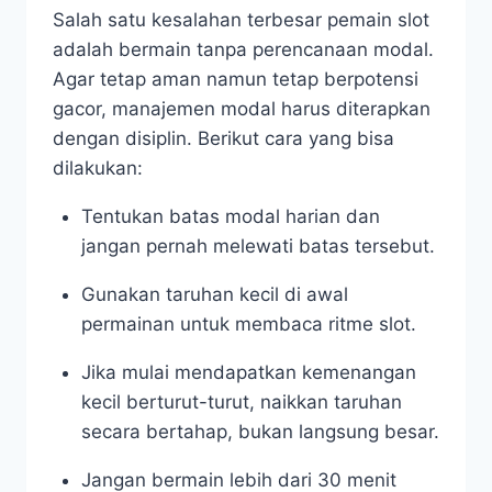
Salah satu kesalahan terbesar pemain slot
adalah bermain tanpa perencanaan modal.
Agar tetap aman namun tetap berpotensi
gacor, manajemen modal harus diterapkan
dengan disiplin. Berikut cara yang bisa
dilakukan:
Tentukan batas modal harian dan
jangan pernah melewati batas tersebut.
Gunakan taruhan kecil di awal
permainan untuk membaca ritme slot.
Jika mulai mendapatkan kemenangan
kecil berturut-turut, naikkan taruhan
secara bertahap, bukan langsung besar.
Jangan bermain lebih dari 30 menit