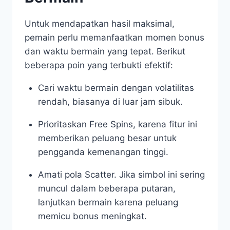
Untuk mendapatkan hasil maksimal,
pemain perlu memanfaatkan momen bonus
dan waktu bermain yang tepat. Berikut
beberapa poin yang terbukti efektif:
Cari waktu bermain dengan volatilitas
rendah, biasanya di luar jam sibuk.
Prioritaskan Free Spins, karena fitur ini
memberikan peluang besar untuk
pengganda kemenangan tinggi.
Amati pola Scatter. Jika simbol ini sering
muncul dalam beberapa putaran,
lanjutkan bermain karena peluang
memicu bonus meningkat.