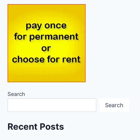
Search
Search
Recent Posts