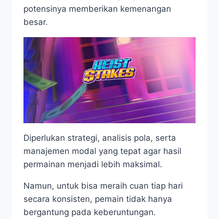
potensinya memberikan kemenangan
besar.
Diperlukan strategi, analisis pola, serta
manajemen modal yang tepat agar hasil
permainan menjadi lebih maksimal.
Namun, untuk bisa meraih cuan tiap hari
secara konsisten, pemain tidak hanya
bergantung pada keberuntungan.