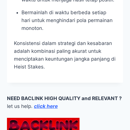
Bermainlah di waktu berbeda setiap
hari untuk menghindari pola permainan
monoton.
Konsistensi dalam strategi dan kesabaran
adalah kombinasi paling akurat untuk
menciptakan keuntungan jangka panjang di
Heist Stakes.
NEED BACLINK HIGH QUALITY and RELEVANT ?
let us help.
click here