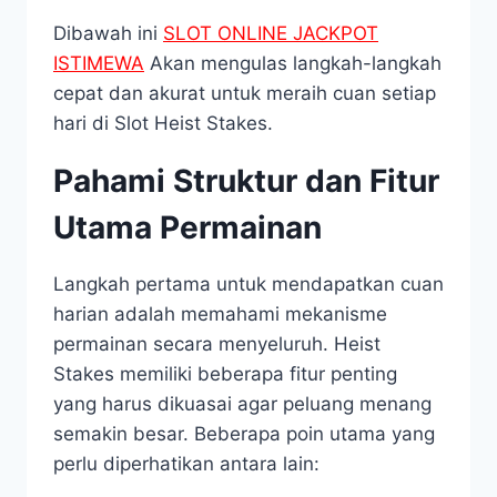
Dibawah ini
SLOT ONLINE JACKPOT
ISTIMEWA
Akan mengulas langkah-langkah
cepat dan akurat untuk meraih cuan setiap
hari di Slot Heist Stakes.
Pahami Struktur dan Fitur
Utama Permainan
Langkah pertama untuk mendapatkan cuan
harian adalah memahami mekanisme
permainan secara menyeluruh. Heist
Stakes memiliki beberapa fitur penting
yang harus dikuasai agar peluang menang
semakin besar. Beberapa poin utama yang
perlu diperhatikan antara lain: