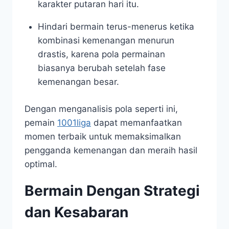
karakter putaran hari itu.
Hindari bermain terus-menerus ketika
kombinasi kemenangan menurun
drastis, karena pola permainan
biasanya berubah setelah fase
kemenangan besar.
Dengan menganalisis pola seperti ini,
pemain
1001liga
dapat memanfaatkan
momen terbaik untuk memaksimalkan
pengganda kemenangan dan meraih hasil
optimal.
Bermain Dengan Strategi
dan Kesabaran