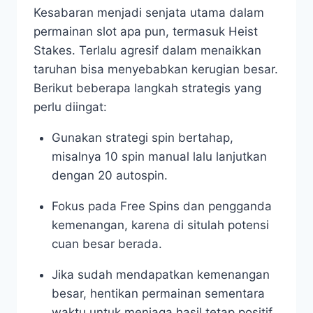
Kesabaran menjadi senjata utama dalam
permainan slot apa pun, termasuk Heist
Stakes. Terlalu agresif dalam menaikkan
taruhan bisa menyebabkan kerugian besar.
Berikut beberapa langkah strategis yang
perlu diingat:
Gunakan strategi spin bertahap,
misalnya 10 spin manual lalu lanjutkan
dengan 20 autospin.
Fokus pada Free Spins dan pengganda
kemenangan, karena di situlah potensi
cuan besar berada.
Jika sudah mendapatkan kemenangan
besar, hentikan permainan sementara
waktu untuk menjaga hasil tetap positif.