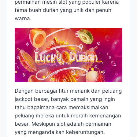
permainan mesin slot yang populer karena
tema buah durian yang unik dan penuh
warna.
Dengan berbagai fitur menarik dan peluang
jackpot besar, banyak pemain yang ingin
tahu bagaimana cara memaksimalkan
peluang mereka untuk meraih kemenangan
besar. Meskipun slot adalah permainan
yang mengandalkan keberuntungan.