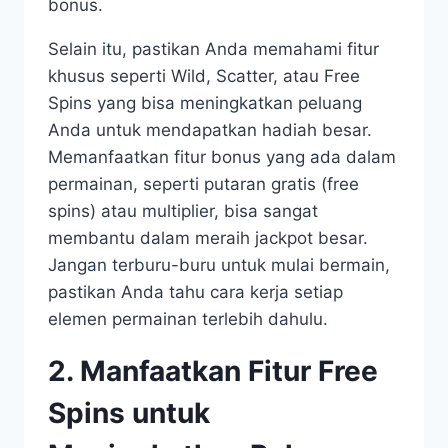
bonus.
Selain itu, pastikan Anda memahami fitur
khusus seperti Wild, Scatter, atau Free
Spins yang bisa meningkatkan peluang
Anda untuk mendapatkan hadiah besar.
Memanfaatkan fitur bonus yang ada dalam
permainan, seperti putaran gratis (free
spins) atau multiplier, bisa sangat
membantu dalam meraih jackpot besar.
Jangan terburu-buru untuk mulai bermain,
pastikan Anda tahu cara kerja setiap
elemen permainan terlebih dahulu.
2.
Manfaatkan Fitur Free
Spins untuk