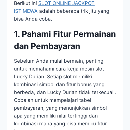
Berikut ini
SLOT ONLINE JACKPOT
ISTIMEWA
adalah beberapa trik jitu yang
bisa Anda coba.
1.
Pahami Fitur Permainan
dan Pembayaran
Sebelum Anda mulai bermain, penting
untuk memahami cara kerja mesin slot
Lucky Durian. Setiap slot memiliki
kombinasi simbol dan fitur bonus yang
berbeda, dan Lucky Durian tidak terkecuali.
Cobalah untuk mempelajari tabel
pembayaran, yang menunjukkan simbol
apa yang memiliki nilai tertinggi dan
kombinasi mana yang bisa memicu fitur