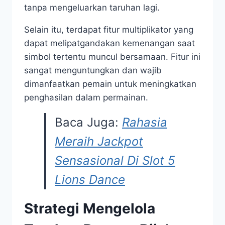
tanpa mengeluarkan taruhan lagi.
Selain itu, terdapat fitur multiplikator yang
dapat melipatgandakan kemenangan saat
simbol tertentu muncul bersamaan. Fitur ini
sangat menguntungkan dan wajib
dimanfaatkan pemain untuk meningkatkan
penghasilan dalam permainan.
Baca Juga:
Rahasia
Meraih Jackpot
Sensasional Di Slot 5
Lions Dance
Strategi Mengelola