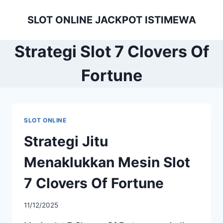
Skip
SLOT ONLINE JACKPOT ISTIMEWA
to
content
Strategi Slot 7 Clovers Of
Fortune
SLOT ONLINE
Strategi Jitu
Menaklukkan Mesin Slot
7 Clovers Of Fortune
11/12/2025