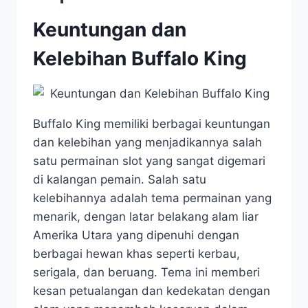
Keuntungan dan
Kelebihan Buffalo King
Buffalo King memiliki berbagai keuntungan
dan kelebihan yang menjadikannya salah
satu permainan slot yang sangat digemari
di kalangan pemain. Salah satu
kelebihannya adalah tema permainan yang
menarik, dengan latar belakang alam liar
Amerika Utara yang dipenuhi dengan
berbagai hewan khas seperti kerbau,
serigala, dan beruang. Tema ini memberi
kesan petualangan dan kedekatan dengan