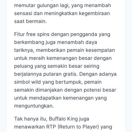
memutar gulungan lagi, yang menambah
sensasi dan meningkatkan kegembiraan
saat bermain.
Fitur free spins dengan pengganda yang
berkembang juga menambah daya
tariknya, memberikan pemain kesempatan
untuk meraih kemenangan besar dengan
peluang yang semakin besar seiring
berjalannya putaran gratis. Dengan adanya
simbol wild yang bertumpuk, pemain
semakin dimanjakan dengan potensi besar
untuk mendapatkan kemenangan yang
menguntungkan.
Tak hanya itu, Buffalo King juga
menawarkan RTP (Return to Player) yang