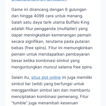
Game ini dirancang dengan 6 gulungan
dan hingga 4096 cara untuk menang.
Salah satu daya tarik utama Buffalo King
adalah fitur pengganda (multiplier) yang
dapat meningkatkan kemenangan pemain
secara signifikan, terutama pada putaran
bebas (free spins). Fitur ini memungkinkan
pemain untuk mendapatkan pembayaran
besar ketika kombinasi simbol yang
menguntungkan muncul selama free spins.
Selain itu,
situs slot online
ini juga memiliki
simbol liar (wild) yang berfungsi untuk
menggantikan simbol lain dan membantu
menciptakan kombinasi pemenang. Fitur
“tumble” juga menambah keseruan