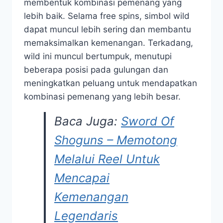
membentuk kombinasi pemenang yang
lebih baik. Selama free spins, simbol wild
dapat muncul lebih sering dan membantu
memaksimalkan kemenangan. Terkadang,
wild ini muncul bertumpuk, menutupi
beberapa posisi pada gulungan dan
meningkatkan peluang untuk mendapatkan
kombinasi pemenang yang lebih besar.
Baca Juga:
Sword Of
Shoguns – Memotong
Melalui Reel Untuk
Mencapai
Kemenangan
Legendaris