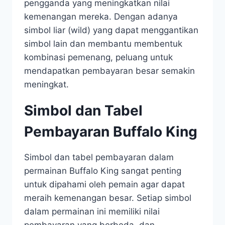
pengganda yang meningkatkan nilai
kemenangan mereka. Dengan adanya
simbol liar (wild) yang dapat menggantikan
simbol lain dan membantu membentuk
kombinasi pemenang, peluang untuk
mendapatkan pembayaran besar semakin
meningkat.
Simbol dan Tabel
Pembayaran Buffalo King
Simbol dan tabel pembayaran dalam
permainan Buffalo King sangat penting
untuk dipahami oleh pemain agar dapat
meraih kemenangan besar. Setiap simbol
dalam permainan ini memiliki nilai