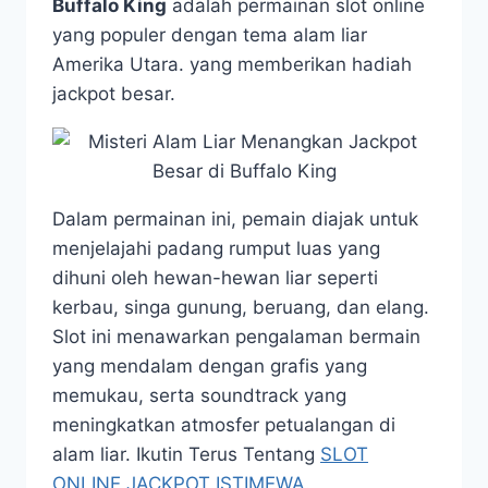
Buffalo King
adalah permainan slot online
yang populer dengan tema alam liar
Amerika Utara. yang memberikan hadiah
jackpot besar.
Dalam permainan ini, pemain diajak untuk
menjelajahi padang rumput luas yang
dihuni oleh hewan-hewan liar seperti
kerbau, singa gunung, beruang, dan elang.
Slot ini menawarkan pengalaman bermain
yang mendalam dengan grafis yang
memukau, serta soundtrack yang
meningkatkan atmosfer petualangan di
alam liar. Ikutin Terus Tentang
SLOT
ONLINE JACKPOT ISTIMEWA
.