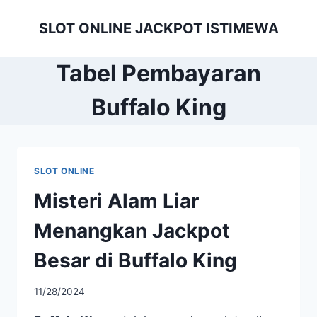
Skip
SLOT ONLINE JACKPOT ISTIMEWA
to
content
Tabel Pembayaran
Buffalo King
SLOT ONLINE
Misteri Alam Liar
Menangkan Jackpot
Besar di Buffalo King
11/28/2024