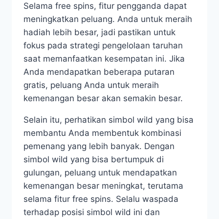
Selama free spins, fitur pengganda dapat
meningkatkan peluang. Anda untuk meraih
hadiah lebih besar, jadi pastikan untuk
fokus pada strategi pengelolaan taruhan
saat memanfaatkan kesempatan ini. Jika
Anda mendapatkan beberapa putaran
gratis, peluang Anda untuk meraih
kemenangan besar akan semakin besar.
Selain itu, perhatikan simbol wild yang bisa
membantu Anda membentuk kombinasi
pemenang yang lebih banyak. Dengan
simbol wild yang bisa bertumpuk di
gulungan, peluang untuk mendapatkan
kemenangan besar meningkat, terutama
selama fitur free spins. Selalu waspada
terhadap posisi simbol wild ini dan