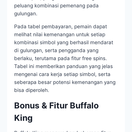
peluang kombinasi pemenang pada
gulungan.
Pada tabel pembayaran, pemain dapat
melihat nilai kemenangan untuk setiap
kombinasi simbol yang berhasil mendarat
di gulungan, serta pengganda yang
berlaku, terutama pada fitur free spins.
Tabel ini memberikan panduan yang jelas
mengenai cara kerja setiap simbol, serta
seberapa besar potensi kemenangan yang
bisa diperoleh.
Bonus & Fitur Buffalo
King