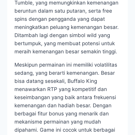
Tumble, yang memungkinkan kemenangan
beruntun dalam satu putaran, serta free
spins dengan pengganda yang dapat
meningkatkan peluang kemenangan besar.
Ditambah lagi dengan simbol wild yang
bertumpuk, yang membuat potensi untuk
meraih kemenangan besar semakin tinggi.
Meskipun permainan ini memiliki volatilitas
sedang, yang berarti kemenangan. Besar
bisa datang sesekali, Buffalo King
menawarkan RTP yang kompetitif dan
keseimbangan yang baik antara frekuensi
kemenangan dan hadiah besar. Dengan
berbagai fitur bonus yang menarik dan
mekanisme permainan yang mudah
dipahami. Game ini cocok untuk berbagai