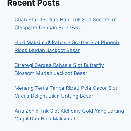
Recent Posts
Cuan Stabil Setiap Hari! Trik Slot Secrets of
Cleopatra Dengan Pola Gacor
Hoki Maksimal! Rahasia Scatter Slot Phoenix
Rises Mudah Jackpot Besar
Strategi Cerdas Rahasia Slot Butterfly
Blossom Mudah Jackpot Besar
Menang Terus Tanpa Ribet! Pola Gacor Slot
Circus Delight Bikin Untung Besar
Anti Zonk! Trik Slot Alchemy Gold Yang Jarang
Gagal Dan Hoki Maksimal