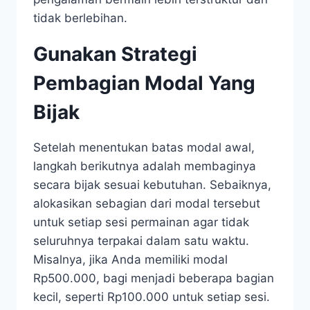
tidak berlebihan.
Gunakan Strategi
Pembagian Modal Yang
Bijak
Setelah menentukan batas modal awal,
langkah berikutnya adalah membaginya
secara bijak sesuai kebutuhan. Sebaiknya,
alokasikan sebagian dari modal tersebut
untuk setiap sesi permainan agar tidak
seluruhnya terpakai dalam satu waktu.
Misalnya, jika Anda memiliki modal
Rp500.000, bagi menjadi beberapa bagian
kecil, seperti Rp100.000 untuk setiap sesi.