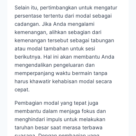
Selain itu, pertimbangkan untuk mengatur
persentase tertentu dari modal sebagai
cadangan. Jika Anda mengalami
kemenangan, alihkan sebagian dari
kemenangan tersebut sebagai tabungan
atau modal tambahan untuk sesi
berikutnya. Hal ini akan membantu Anda
mengendalikan pengeluaran dan
memperpanjang waktu bermain tanpa
harus khawatir kehabisan modal secara
cepat.
Pembagian modal yang tepat juga
membantu dalam menjaga fokus dan
menghindari impuls untuk melakukan
taruhan besar saat merasa terbawa
suasana. Dengan pembagian yang