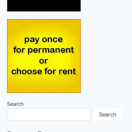
Search
Search