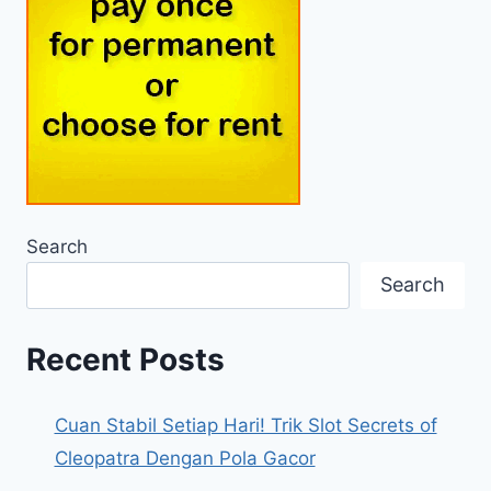
Search
Search
Recent Posts
Cuan Stabil Setiap Hari! Trik Slot Secrets of
Cleopatra Dengan Pola Gacor