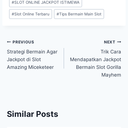
#
SLOT ONLINE JACKPOT ISTIMEWA
#
Slot Online Terbaru
#
Tips Bermain Main Slot
Post
PREVIOUS
NEXT
Strategi Bermain Agar
Trik Cara
navigation
Jackpot di Slot
Mendapatkan Jackpot
Amazing Miceketeer
Bermain Slot Gorilla
Mayhem
Similar Posts