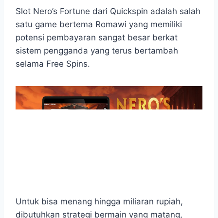
h
a
e
e
k
i
a
c
s
l
y
n
Slot Nero’s Fortune dari Quickspin adalah salah
t
e
s
e
p
e
satu game bertema Romawi yang memiliki
s
b
e
g
e
potensi pembayaran sangat besar berkat
A
o
n
r
sistem pengganda yang terus bertambah
p
o
g
a
selama Free Spins.
p
k
e
m
r
Untuk bisa menang hingga miliaran rupiah,
dibutuhkan strategi bermain yang matang,