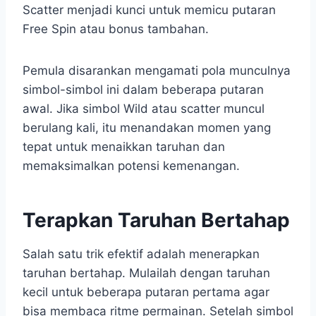
Scatter menjadi kunci untuk memicu putaran
Free Spin atau bonus tambahan.
Pemula disarankan mengamati pola munculnya
simbol-simbol ini dalam beberapa putaran
awal. Jika simbol Wild atau scatter muncul
berulang kali, itu menandakan momen yang
tepat untuk menaikkan taruhan dan
memaksimalkan potensi kemenangan.
Terapkan Taruhan Bertahap
Salah satu trik efektif adalah menerapkan
taruhan bertahap. Mulailah dengan taruhan
kecil untuk beberapa putaran pertama agar
bisa membaca ritme permainan. Setelah simbol