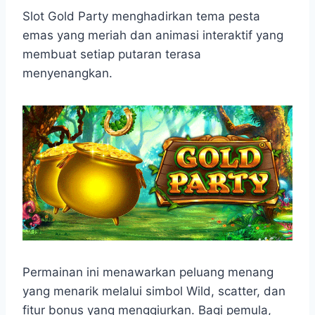
h
a
e
e
k
i
a
c
s
l
y
n
Slot Gold Party menghadirkan tema pesta
t
e
s
e
p
e
emas yang meriah dan animasi interaktif yang
s
b
e
g
e
membuat setiap putaran terasa
A
o
n
r
menyenangkan.
p
o
g
a
p
k
e
m
r
Permainan ini menawarkan peluang menang
yang menarik melalui simbol Wild, scatter, dan
fitur bonus yang menggiurkan. Bagi pemula,