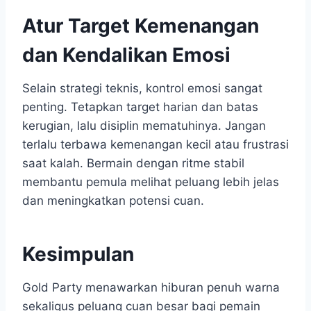
Atur Target Kemenangan
dan Kendalikan Emosi
Selain strategi teknis, kontrol emosi sangat
penting. Tetapkan target harian dan batas
kerugian, lalu disiplin mematuhinya. Jangan
terlalu terbawa kemenangan kecil atau frustrasi
saat kalah. Bermain dengan ritme stabil
membantu pemula melihat peluang lebih jelas
dan meningkatkan potensi cuan.
Kesimpulan
Gold Party menawarkan hiburan penuh warna
sekaligus peluang cuan besar bagi pemain