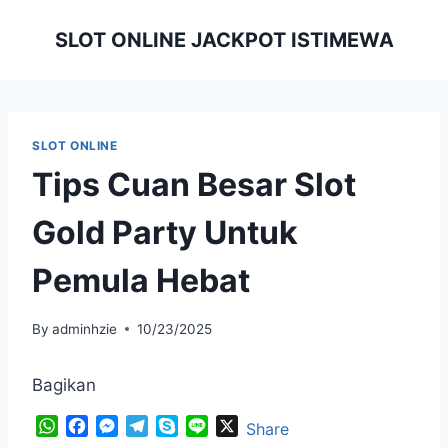
Skip
SLOT ONLINE JACKPOT ISTIMEWA
to
content
SLOT ONLINE
Tips Cuan Besar Slot
Gold Party Untuk
Pemula Hebat
By
adminhzie
10/23/2025
Bagikan
W
F
M
T
S
L
X
Share