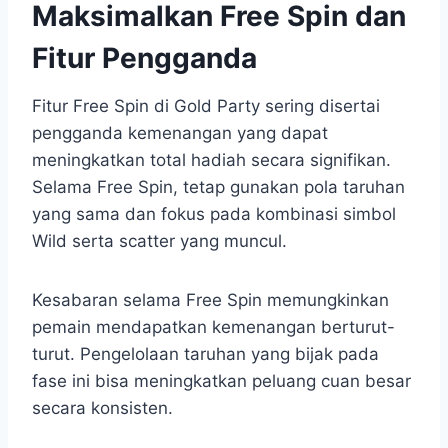
Maksimalkan Free Spin dan
Fitur Pengganda
Fitur Free Spin di Gold Party sering disertai
pengganda kemenangan yang dapat
meningkatkan total hadiah secara signifikan.
Selama Free Spin, tetap gunakan pola taruhan
yang sama dan fokus pada kombinasi simbol
Wild serta scatter yang muncul.
Kesabaran selama Free Spin memungkinkan
pemain mendapatkan kemenangan berturut-
turut. Pengelolaan taruhan yang bijak pada
fase ini bisa meningkatkan peluang cuan besar
secara konsisten.