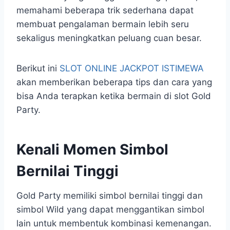
memahami beberapa trik sederhana dapat
membuat pengalaman bermain lebih seru
sekaligus meningkatkan peluang cuan besar.
Berikut ini
SLOT ONLINE JACKPOT ISTIMEWA
akan memberikan beberapa tips dan cara yang
bisa Anda terapkan ketika bermain di slot Gold
Party.
Kenali Momen Simbol
Bernilai Tinggi
Gold Party memiliki simbol bernilai tinggi dan
simbol Wild yang dapat menggantikan simbol
lain untuk membentuk kombinasi kemenangan.