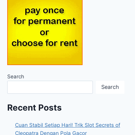
Search
Search
Recent Posts
Cuan Stabil Setiap Hari! Trik Slot Secrets of
Cleopatra Dengan Pola Gacor