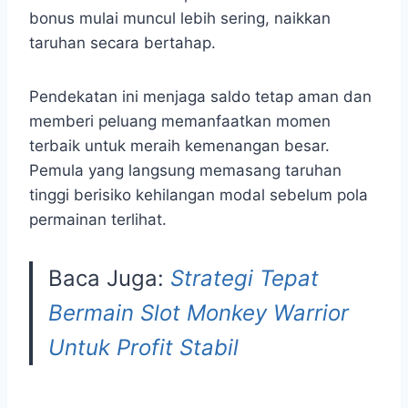
bonus mulai muncul lebih sering, naikkan
taruhan secara bertahap.
Pendekatan ini menjaga saldo tetap aman dan
memberi peluang memanfaatkan momen
terbaik untuk meraih kemenangan besar.
Pemula yang langsung memasang taruhan
tinggi berisiko kehilangan modal sebelum pola
permainan terlihat.
Baca Juga:
Strategi Tepat
Bermain Slot Monkey Warrior
Untuk Profit Stabil