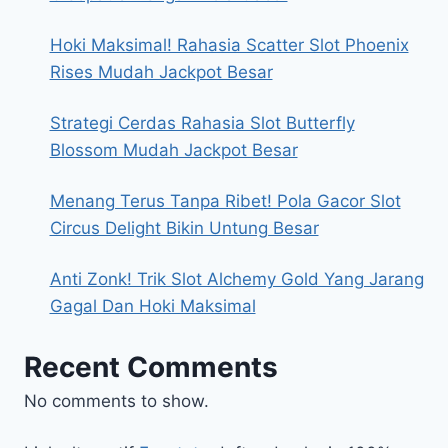
Hoki Maksimal! Rahasia Scatter Slot Phoenix
Rises Mudah Jackpot Besar
Strategi Cerdas Rahasia Slot Butterfly
Blossom Mudah Jackpot Besar
Menang Terus Tanpa Ribet! Pola Gacor Slot
Circus Delight Bikin Untung Besar
Anti Zonk! Trik Slot Alchemy Gold Yang Jarang
Gagal Dan Hoki Maksimal
Recent Comments
No comments to show.