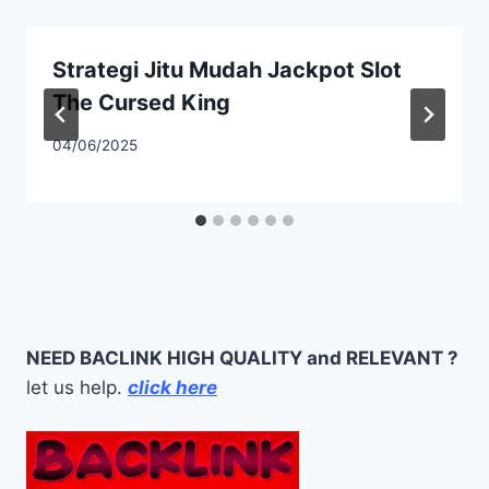
Strategi Jitu Mudah Jackpot Slot
The Cursed King
04/06/2025
NEED BACLINK HIGH QUALITY and RELEVANT ?
let us help.
click here