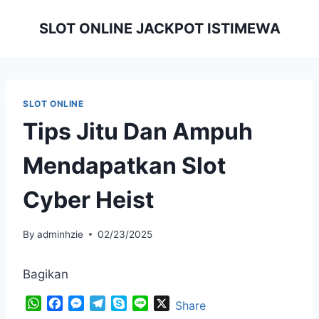
Skip
SLOT ONLINE JACKPOT ISTIMEWA
to
content
SLOT ONLINE
Tips Jitu Dan Ampuh
Mendapatkan Slot
Cyber Heist
By
adminhzie
02/23/2025
Bagikan
W
F
M
T
S
L
X
Share