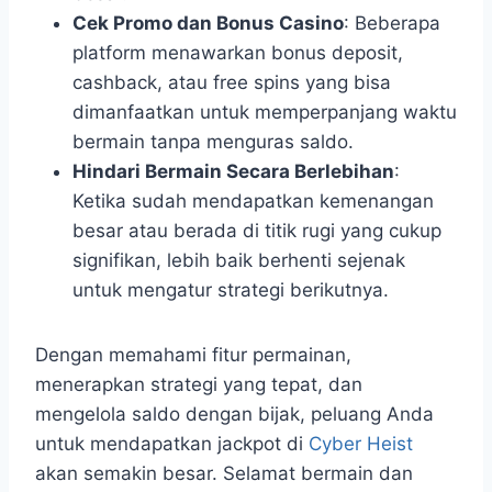
Cek Promo dan Bonus Casino
: Beberapa
platform menawarkan bonus deposit,
cashback, atau free spins yang bisa
dimanfaatkan untuk memperpanjang waktu
bermain tanpa menguras saldo.
Hindari Bermain Secara Berlebihan
:
Ketika sudah mendapatkan kemenangan
besar atau berada di titik rugi yang cukup
signifikan, lebih baik berhenti sejenak
untuk mengatur strategi berikutnya.
Dengan memahami fitur permainan,
menerapkan strategi yang tepat, dan
mengelola saldo dengan bijak, peluang Anda
untuk mendapatkan jackpot di
Cyber Heist
akan semakin besar. Selamat bermain dan