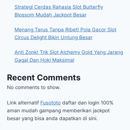
Strategi Cerdas Rahasia Slot Butterfly
Blossom Mudah Jackpot Besar
Menang Terus Tanpa Ribet! Pola Gacor Slot
Circus Delight Bikin Untung Besar
Anti Zonk! Trik Slot Alchemy Gold Yang Jarang
Gagal Dan Hoki Maksimal
Recent Comments
No comments to show.
Link alternatif
Fusototo
daftar dan login 100%
aman mudah gampang memberikan jackpot
besar yang bisa anda dapatkan di sini.