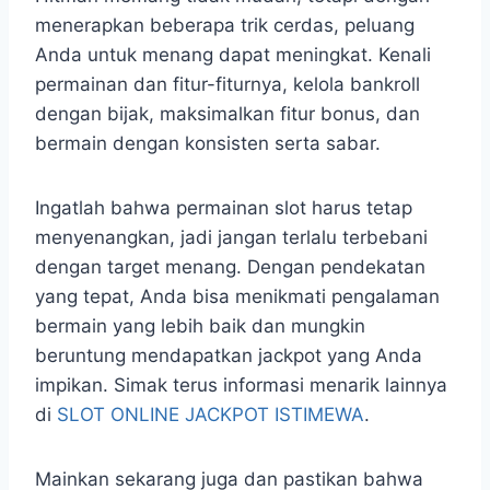
menerapkan beberapa trik cerdas, peluang
Anda untuk menang dapat meningkat. Kenali
permainan dan fitur-fiturnya, kelola bankroll
dengan bijak, maksimalkan fitur bonus, dan
bermain dengan konsisten serta sabar.
Ingatlah bahwa permainan slot harus tetap
menyenangkan, jadi jangan terlalu terbebani
dengan target menang. Dengan pendekatan
yang tepat, Anda bisa menikmati pengalaman
bermain yang lebih baik dan mungkin
beruntung mendapatkan jackpot yang Anda
impikan. Simak terus informasi menarik lainnya
di
SLOT ONLINE JACKPOT ISTIMEWA
.
Mainkan sekarang juga dan pastikan bahwa