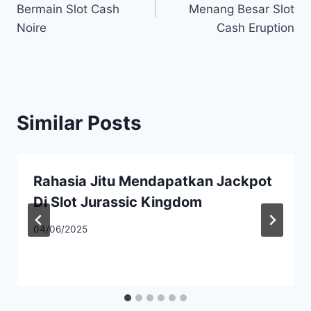
Bermain Slot Cash
Menang Besar Slot
Noire
Cash Eruption
Similar Posts
Rahasia Jitu Mendapatkan Jackpot
Di Slot Jurassic Kingdom
04/06/2025