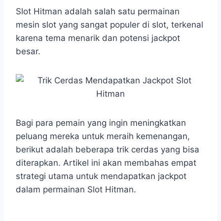
h
a
e
e
k
i
a
c
s
l
y
n
Slot Hitman adalah salah satu permainan
t
e
s
e
p
e
mesin slot yang sangat populer di slot, terkenal
s
b
e
g
e
karena tema menarik dan potensi jackpot
A
o
n
r
besar.
p
o
g
a
p
k
e
m
r
Bagi para pemain yang ingin meningkatkan
peluang mereka untuk meraih kemenangan,
berikut adalah beberapa trik cerdas yang bisa
diterapkan. Artikel ini akan membahas empat
strategi utama untuk mendapatkan jackpot
dalam permainan Slot Hitman.