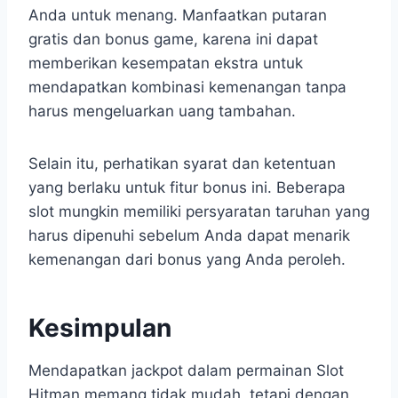
Anda untuk menang. Manfaatkan putaran
gratis dan bonus game, karena ini dapat
memberikan kesempatan ekstra untuk
mendapatkan kombinasi kemenangan tanpa
harus mengeluarkan uang tambahan.
Selain itu, perhatikan syarat dan ketentuan
yang berlaku untuk fitur bonus ini. Beberapa
slot mungkin memiliki persyaratan taruhan yang
harus dipenuhi sebelum Anda dapat menarik
kemenangan dari bonus yang Anda peroleh.
Kesimpulan
Mendapatkan jackpot dalam permainan Slot
Hitman memang tidak mudah, tetapi dengan