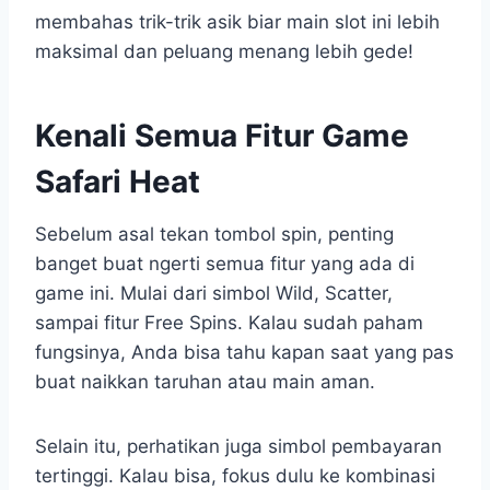
membahas trik-trik asik biar main slot ini lebih
maksimal dan peluang menang lebih gede!
Kenali Semua Fitur Game
Safari Heat
Sebelum asal tekan tombol spin, penting
banget buat ngerti semua fitur yang ada di
game ini. Mulai dari simbol Wild, Scatter,
sampai fitur Free Spins. Kalau sudah paham
fungsinya, Anda bisa tahu kapan saat yang pas
buat naikkan taruhan atau main aman.
Selain itu, perhatikan juga simbol pembayaran
tertinggi. Kalau bisa, fokus dulu ke kombinasi