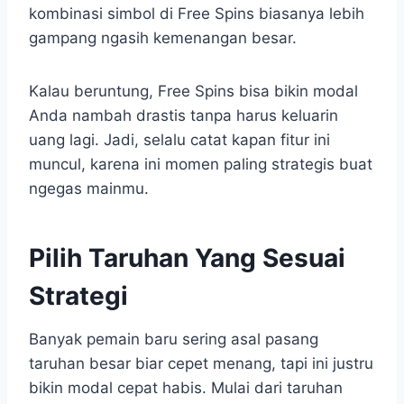
kombinasi simbol di Free Spins biasanya lebih
gampang ngasih kemenangan besar.
Kalau beruntung, Free Spins bisa bikin modal
Anda nambah drastis tanpa harus keluarin
uang lagi. Jadi, selalu catat kapan fitur ini
muncul, karena ini momen paling strategis buat
ngegas mainmu.
Pilih Taruhan Yang Sesuai
Strategi
Banyak pemain baru sering asal pasang
taruhan besar biar cepet menang, tapi ini justru
bikin modal cepat habis. Mulai dari taruhan