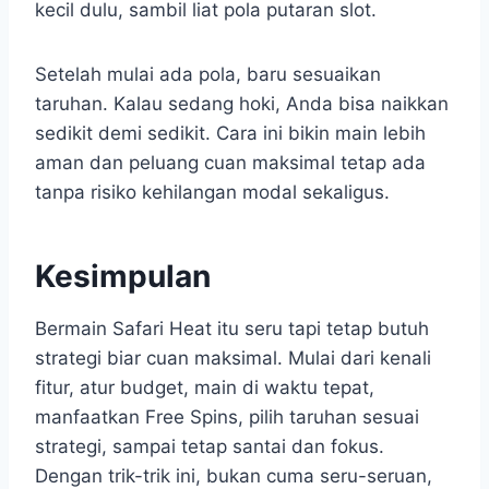
kecil dulu, sambil liat pola putaran slot.
Setelah mulai ada pola, baru sesuaikan
taruhan. Kalau sedang hoki, Anda bisa naikkan
sedikit demi sedikit. Cara ini bikin main lebih
aman dan peluang cuan maksimal tetap ada
tanpa risiko kehilangan modal sekaligus.
Kesimpulan
Bermain Safari Heat itu seru tapi tetap butuh
strategi biar cuan maksimal. Mulai dari kenali
fitur, atur budget, main di waktu tepat,
manfaatkan Free Spins, pilih taruhan sesuai
strategi, sampai tetap santai dan fokus.
Dengan trik-trik ini, bukan cuma seru-seruan,