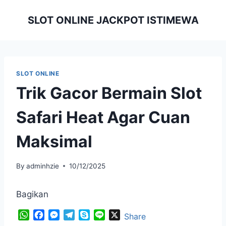
Skip
SLOT ONLINE JACKPOT ISTIMEWA
to
content
SLOT ONLINE
Trik Gacor Bermain Slot
Safari Heat Agar Cuan
Maksimal
By
adminhzie
10/12/2025
Bagikan
W
F
M
T
S
L
X
Share