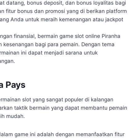
t datang, bonus deposit, dan bonus loyalitas bagi
 fitur bonus dan promosi yang di berikan platform
uang Anda untuk meraih kemenangan atau jackpot
ngan finansial, bermain game slot online Piranha
n kesenangan bagi para pemain. Dengan tema
ermainan ini dapat menjadi sarana untuk
angan.
a Pays
rmainan slot yang sangat populer di kalangan
warkan taktik bermain yang dapat membantu pemain
ih mudah.
 dalam game ini adalah dengan memanfaatkan fitur