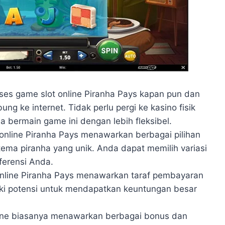
s game slot online Piranha Pays kapan pun dan
g ke internet. Tidak perlu pergi ke kasino fisik
 bermain game ini dengan lebih fleksibel.
online Piranha Pays menawarkan berbagai pilihan
ema piranha yang unik. Anda dapat memilih variasi
ferensi Anda.
nline Piranha Pays menawarkan taraf pembayaran
iki potensi untuk mendapatkan keuntungan besar
line biasanya menawarkan berbagai bonus dan