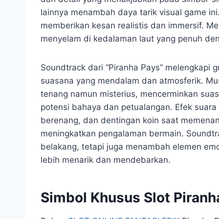
lainnya menambah daya tarik visual game ini
memberikan kesan realistis dan immersif. 
menyelam di kedalaman laut yang penuh den
Soundtrack dari “Piranha Pays” melengkapi 
suasana yang mendalam dan atmosferik. Mus
tenang namun misterius, mencerminkan sua
potensi bahaya dan petualangan. Efek suara 
berenang, dan dentingan koin saat memenan
meningkatkan pengalaman bermain. Soundtrack
belakang, tetapi juga menambah elemen emo
lebih menarik dan mendebarkan.
Simbol Khusus Slot Piranh