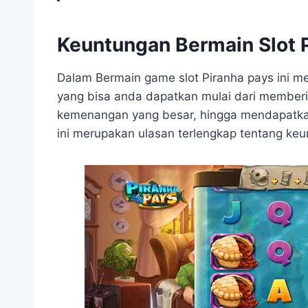
Keuntungan Bermain Slot 
Dalam Bermain game slot Piranha pays ini me
yang bisa anda dapatkan mulai dari member
kemenangan yang besar, hingga mendapatkan
ini merupakan ulasan terlengkap tentang keu