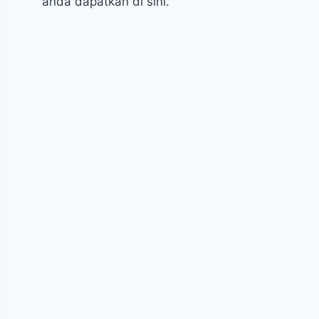
anda dapatkan di sini.