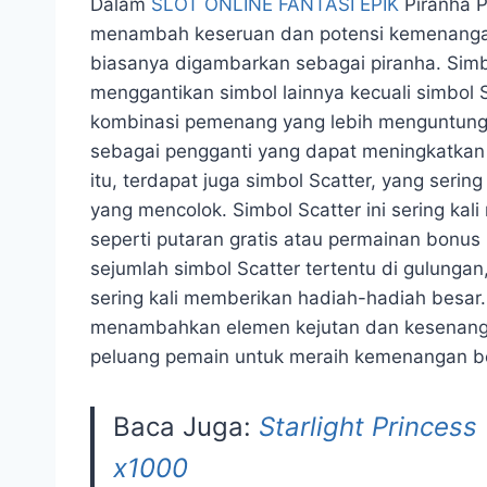
Dalam
SLOT ONLINE FANTASI EPIK
Piranha P
menambah keseruan dan potensi kemenangan 
biasanya digambarkan sebagai piranha. Simb
menggantikan simbol lainnya kecuali simbo
kombinasi pemenang yang lebih menguntungka
sebagai pengganti yang dapat meningkatkan
itu, terdapat juga simbol Scatter, yang seri
yang mencolok. Simbol Scatter ini sering kali
seperti putaran gratis atau permainan bonus
sejumlah simbol Scatter tertentu di gulungan
sering kali memberikan hadiah-hadiah besar.
menambahkan elemen kejutan dan kesenanga
peluang pemain untuk meraih kemenangan b
Baca Juga:
Starlight Princes
x1000