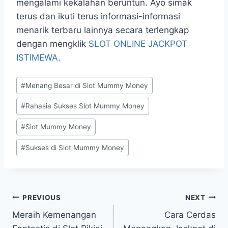
mengalami kekalahan beruntun. Ayo simak
terus dan ikuti terus informasi-informasi
menarik terbaru lainnya secara terlengkap
dengan mengklik
SLOT ONLINE JACKPOT
ISTIMEWA
.
Post
#
Menang Besar di Slot Mummy Money
Tags:
#
Rahasia Sukses Slot Mummy Money
#
Slot Mummy Money
#
Sukses di Slot Mummy Money
Post
PREVIOUS
NEXT
Meraih Kemenangan
Cara Cerdas
navigation