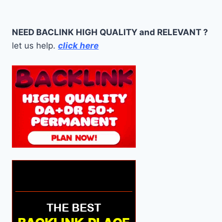
NEED BACLINK HIGH QUALITY and RELEVANT ?
let us help.
click here