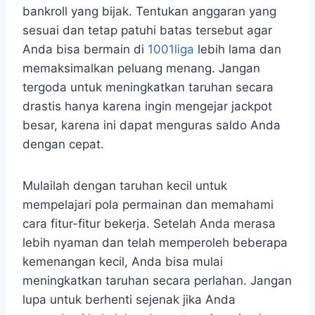
bankroll yang bijak. Tentukan anggaran yang
sesuai dan tetap patuhi batas tersebut agar
Anda bisa bermain di
1001liga
lebih lama dan
memaksimalkan peluang menang. Jangan
tergoda untuk meningkatkan taruhan secara
drastis hanya karena ingin mengejar jackpot
besar, karena ini dapat menguras saldo Anda
dengan cepat.
Mulailah dengan taruhan kecil untuk
mempelajari pola permainan dan memahami
cara fitur-fitur bekerja. Setelah Anda merasa
lebih nyaman dan telah memperoleh beberapa
kemenangan kecil, Anda bisa mulai
meningkatkan taruhan secara perlahan. Jangan
lupa untuk berhenti sejenak jika Anda