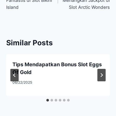
Fantastis di Slot Bikini
Menangkan Jackpot di
Island
Slot Arctic Wonders
Similar Posts
Tips Mendapatkan Bonus Slot Eggs
Of Gold
06/22/2025