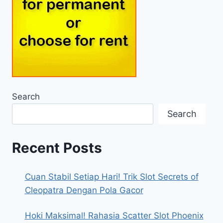
Search
Search
Recent Posts
Cuan Stabil Setiap Hari! Trik Slot Secrets of
Cleopatra Dengan Pola Gacor
Hoki Maksimal! Rahasia Scatter Slot Phoenix