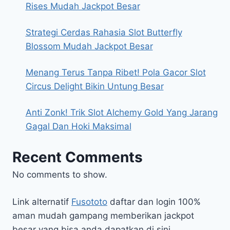
Rises Mudah Jackpot Besar
Strategi Cerdas Rahasia Slot Butterfly
Blossom Mudah Jackpot Besar
Menang Terus Tanpa Ribet! Pola Gacor Slot
Circus Delight Bikin Untung Besar
Anti Zonk! Trik Slot Alchemy Gold Yang Jarang
Gagal Dan Hoki Maksimal
Recent Comments
No comments to show.
Link alternatif
Fusototo
daftar dan login 100%
aman mudah gampang memberikan jackpot
besar yang bisa anda dapatkan di sini.