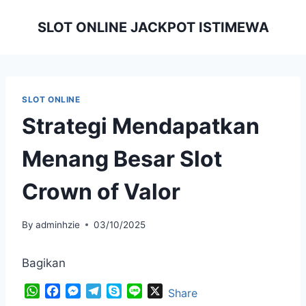
Skip
SLOT ONLINE JACKPOT ISTIMEWA
to
content
SLOT ONLINE
Strategi Mendapatkan
Menang Besar Slot
Crown of Valor
By
adminhzie
03/10/2025
Bagikan
W
F
M
T
S
L
X
Share