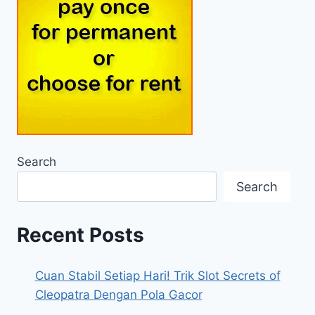
Search
Search
Recent Posts
Cuan Stabil Setiap Hari! Trik Slot Secrets of
Cleopatra Dengan Pola Gacor