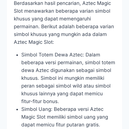
Berdasarkan hasil pencarian, Aztec Magic
Slot menawarkan beberapa varian simbol
khusus yang dapat memengaruhi
permainan. Berikut adalah beberapa varian
simbol khusus yang mungkin ada dalam
Aztec Magic Slot:
Simbol Totem Dewa Aztec: Dalam
beberapa versi permainan, simbol totem
dewa Aztec digunakan sebagai simbol
khusus. Simbol ini mungkin memiliki
peran sebagai simbol wild atau simbol
khusus lainnya yang dapat memicu
fitur-fitur bonus.
Simbol Uang: Beberapa versi Aztec
Magic Slot memiliki simbol uang yang
dapat memicu fitur putaran gratis.