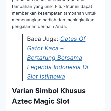
tambahan yang unik. Fitur-fitur ini dapat
memberikan kesempatan tambahan untuk
memenangkan hadiah dan meningkatkan
pengalaman bermain Anda.
Baca Juga:
Gates Of
Gatot Kaca –
Bertarung Bersama
Legenda Indonesia Di
Slot Istimewa
Varian Simbol Khusus
Aztec Magic Slot