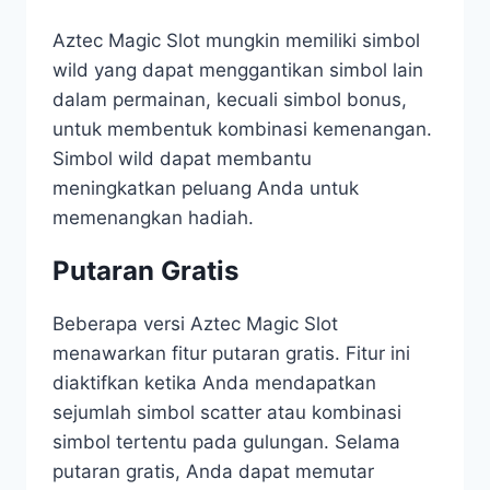
Aztec Magic Slot mungkin memiliki simbol
wild yang dapat menggantikan simbol lain
dalam permainan, kecuali simbol bonus,
untuk membentuk kombinasi kemenangan.
Simbol wild dapat membantu
meningkatkan peluang Anda untuk
memenangkan hadiah.
Putaran Gratis
Beberapa versi Aztec Magic Slot
menawarkan fitur putaran gratis. Fitur ini
diaktifkan ketika Anda mendapatkan
sejumlah simbol scatter atau kombinasi
simbol tertentu pada gulungan. Selama
putaran gratis, Anda dapat memutar