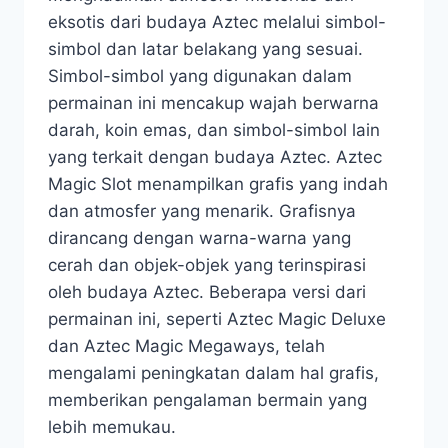
eksotis dari budaya Aztec melalui simbol-
simbol dan latar belakang yang sesuai.
Simbol-simbol yang digunakan dalam
permainan ini mencakup wajah berwarna
darah, koin emas, dan simbol-simbol lain
yang terkait dengan budaya Aztec. Aztec
Magic Slot menampilkan grafis yang indah
dan atmosfer yang menarik. Grafisnya
dirancang dengan warna-warna yang
cerah dan objek-objek yang terinspirasi
oleh budaya Aztec. Beberapa versi dari
permainan ini, seperti Aztec Magic Deluxe
dan Aztec Magic Megaways, telah
mengalami peningkatan dalam hal grafis,
memberikan pengalaman bermain yang
lebih memukau.