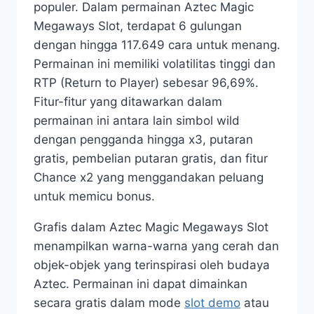
populer. Dalam permainan Aztec Magic
Megaways Slot, terdapat 6 gulungan
dengan hingga 117.649 cara untuk menang.
Permainan ini memiliki volatilitas tinggi dan
RTP (Return to Player) sebesar 96,69%.
Fitur-fitur yang ditawarkan dalam
permainan ini antara lain simbol wild
dengan pengganda hingga x3, putaran
gratis, pembelian putaran gratis, dan fitur
Chance x2 yang menggandakan peluang
untuk memicu bonus.
Grafis dalam Aztec Magic Megaways Slot
menampilkan warna-warna yang cerah dan
objek-objek yang terinspirasi oleh budaya
Aztec. Permainan ini dapat dimainkan
secara gratis dalam mode
slot demo
atau