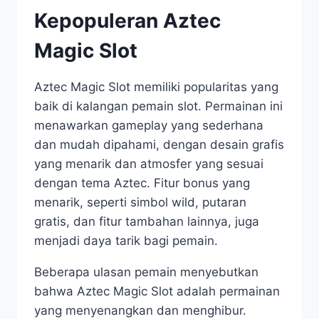
Kepopuleran Aztec
Magic Slot
Aztec Magic Slot memiliki popularitas yang
baik di kalangan pemain slot. Permainan ini
menawarkan gameplay yang sederhana
dan mudah dipahami, dengan desain grafis
yang menarik dan atmosfer yang sesuai
dengan tema Aztec. Fitur bonus yang
menarik, seperti simbol wild, putaran
gratis, dan fitur tambahan lainnya, juga
menjadi daya tarik bagi pemain.
Beberapa ulasan pemain menyebutkan
bahwa Aztec Magic Slot adalah permainan
yang menyenangkan dan menghibur.