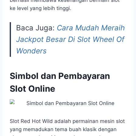
berhasil membawa kesenangan bermain slot
ke level yang lebih tinggi.
Baca Juga:
Cara Mudah Meraih
Jackpot Besar Di Slot Wheel Of
Wonders
Simbol dan Pembayaran
Slot Online
Slot Red Hot Wild adalah permainan mesin slot
yang memadukan tema buah klasik dengan