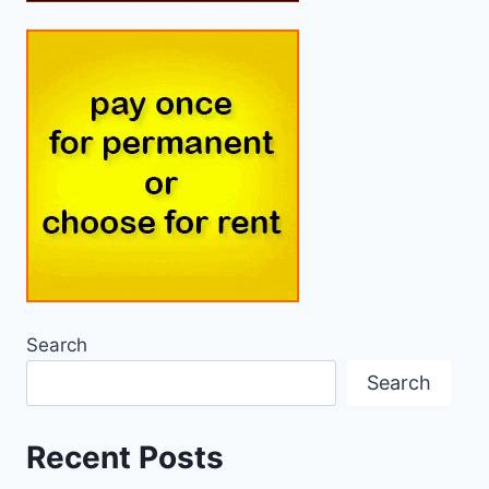
Search
Search
Recent Posts