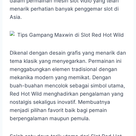
dalam permainan mesin slot vidio yang telah
s
b
e
g
e
menarik perhatian banyak penggemar slot di
A
o
n
r
Asia.
p
o
g
a
p
k
e
m
r
Dikenal dengan desain grafis yang menarik dan
tema klasik yang menyegarkan. Permainan ini
menggabungkan elemen tradisional dengan
mekanika modern yang memikat. Dengan
buah-buahan mencolok sebagai simbol utama,
Red Hot Wild menghadirkan pengalaman yang
nostalgis sekaligus inovatif. Membuatnya
menjadi pilihan favorit baik bagi pemain
berpengalaman maupun pemula.