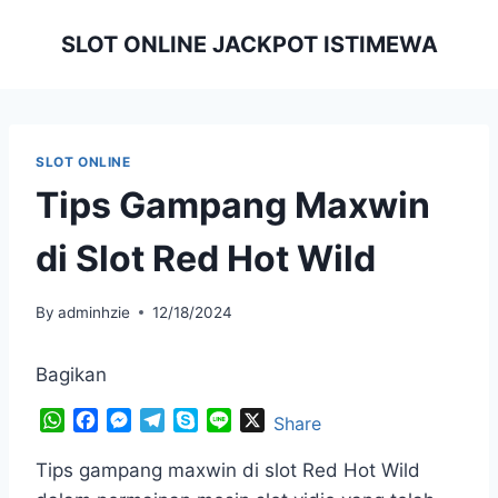
Skip
SLOT ONLINE JACKPOT ISTIMEWA
to
content
SLOT ONLINE
Tips Gampang Maxwin
di Slot Red Hot Wild
By
adminhzie
12/18/2024
Bagikan
W
F
M
T
S
L
X
Share
h
a
e
e
k
i
a
c
s
l
y
n
Tips gampang maxwin di slot Red Hot Wild
t
e
s
e
p
e