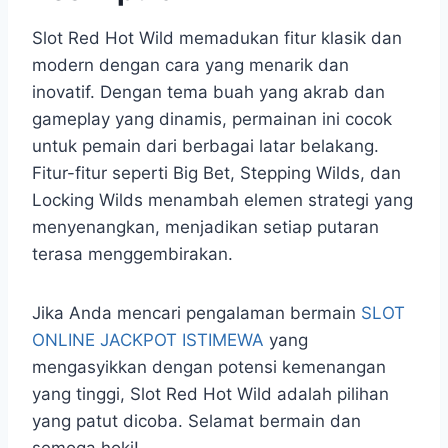
Slot Red Hot Wild memadukan fitur klasik dan
modern dengan cara yang menarik dan
inovatif. Dengan tema buah yang akrab dan
gameplay yang dinamis, permainan ini cocok
untuk pemain dari berbagai latar belakang.
Fitur-fitur seperti Big Bet, Stepping Wilds, dan
Locking Wilds menambah elemen strategi yang
menyenangkan, menjadikan setiap putaran
terasa menggembirakan. ​
Jika Anda mencari pengalaman bermain
SLOT
ONLINE JACKPOT ISTIMEWA
yang
mengasyikkan dengan potensi kemenangan
yang tinggi, Slot Red Hot Wild adalah pilihan
yang patut dicoba.​ Selamat bermain dan